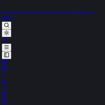
Portföyüm
Favorilerim
Canlı Yayın
Terminal
t-Chat
Destek
PRO