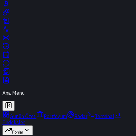
Ana Menu
Günün Özeti
Portföyüm
Radar
Terminal
Endeksler
Fonlar