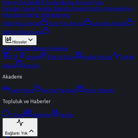
Yatırım Fonları
BES Fonları
Borsa Yatırım Fonu
Popüler Fonlar
Yeni
Bir Bakışta Fonlar
Portföy Şirketleri
Fon
Karşılaştırma
Fon Simülasyonu
Akıllı Para Sinyali
Ters Fon Arama
Çakışma Analizi
Sektör Rotasyonu
Hisseler
Yerli Hisseler
Yabancı Hisseler
ETF
Kripto
Altın & Döviz
Vadeli Piyasa
Teknik
Analiz
Araçlar
Akademi
Canlı Yayın
Geçmiş Yayınlar
Yayın Takvimi
Topluluk ve Haberler
t-Chat
Haberler
Yazılar
Bağlantı Yok