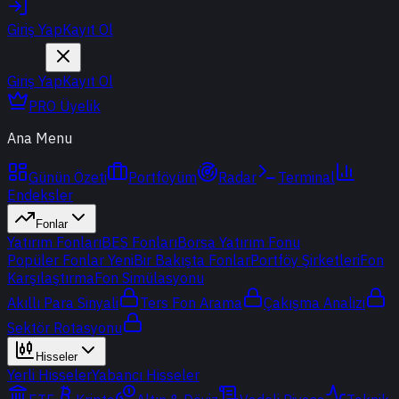
Giriş Yap
Kayıt Ol
Giriş Yap
Kayıt Ol
PRO Üyelik
Ana Menu
Günün Özeti
Portföyüm
Radar
Terminal
Endeksler
Fonlar
Yatırım Fonları
BES Fonları
Borsa Yatırım Fonu
Popüler Fonlar
Yeni
Bir Bakışta Fonlar
Portföy Şirketleri
Fon
Karşılaştırma
Fon Simülasyonu
Akıllı Para Sinyali
Ters Fon Arama
Çakışma Analizi
Sektör Rotasyonu
Hisseler
Yerli Hisseler
Yabancı Hisseler