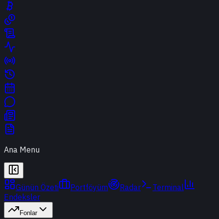
Ana Menu
Günün Özeti
Portföyüm
Radar
Terminal
Endeksler
Fonlar