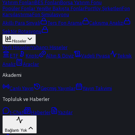
Yatırım Fonları
BES Fonları
Borsa Yatırım Fonu
Popüler Fonlar
Yeni
Bir Bakışta Fonlar
Portföy Şirketleri
Fon
Karşılaştırma
Fon Simülasyonu
Akıllı Para Sinyali
Ters Fon Arama
Çakışma Analizi
Sektör Rotasyonu
Hisseler
Yerli Hisseler
Yabancı Hisseler
ETF
Kripto
Altın & Döviz
Vadeli Piyasa
Teknik
Analiz
Araçlar
Akademi
Canlı Yayın
Geçmiş Yayınlar
Yayın Takvimi
Topluluk ve Haberler
t-Chat
Haberler
Yazılar
Bağlantı Yok