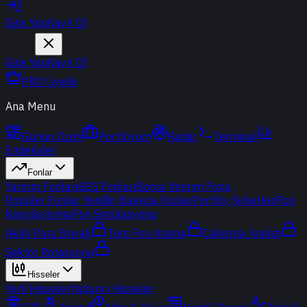
Giriş Yap
Kayıt Ol
Giriş Yap
Kayıt Ol
PRO Üyelik
Ana Menu
Günün Özeti
Portföyüm
Radar
Terminal
Endeksler
Fonlar
Yatırım Fonları
BES Fonları
Borsa Yatırım Fonu
Popüler Fonlar
Yeni
Bir Bakışta Fonlar
Portföy Şirketleri
Fon
Karşılaştırma
Fon Simülasyonu
Akıllı Para Sinyali
Ters Fon Arama
Çakışma Analizi
Sektör Rotasyonu
Hisseler
Yerli Hisseler
Yabancı Hisseler