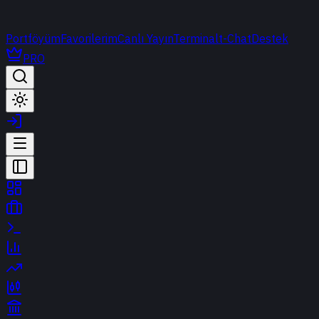
Portföyüm
Favorilerim
Canlı Yayın
Terminal
t-Chat
Destek
PRO