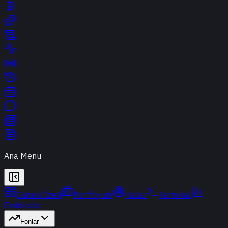
Ana Menu
Günün Özeti
Portföyüm
Radar
Terminal
Endeksler
Fonlar