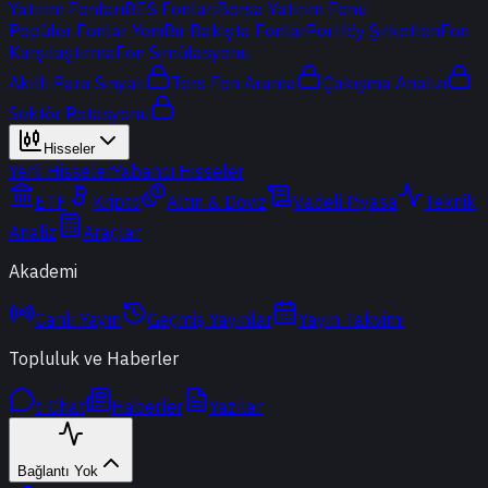
Yatırım Fonları
BES Fonları
Borsa Yatırım Fonu
Popüler Fonlar
Yeni
Bir Bakışta Fonlar
Portföy Şirketleri
Fon
Karşılaştırma
Fon Simülasyonu
Akıllı Para Sinyali
Ters Fon Arama
Çakışma Analizi
Sektör Rotasyonu
Hisseler
Yerli Hisseler
Yabancı Hisseler
ETF
Kripto
Altın & Döviz
Vadeli Piyasa
Teknik
Analiz
Araçlar
Akademi
Canlı Yayın
Geçmiş Yayınlar
Yayın Takvimi
Topluluk ve Haberler
t-Chat
Haberler
Yazılar
Bağlantı Yok