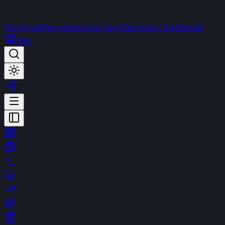
Portföyüm
Favorilerim
Canlı Yayın
Terminal
t-Chat
Destek
PRO