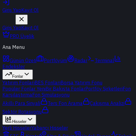
Giriş Yap
Kayıt Ol
Giriş Yap
Kayıt Ol
PRO Üyelik
Ana Menu
Günün Özeti
Portföyüm
Radar
Terminal
Endeksler
Fonlar
Yatırım Fonları
BES Fonları
Borsa Yatırım Fonu
Popüler Fonlar
Yeni
Bir Bakışta Fonlar
Portföy Şirketleri
Fon
Karşılaştırma
Fon Simülasyonu
Akıllı Para Sinyali
Ters Fon Arama
Çakışma Analizi
Sektör Rotasyonu
Hisseler
Yerli Hisseler
Yabancı Hisseler