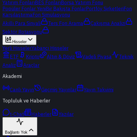
Yatırım Fonları
BES Fonları
Borsa Yatırım Fonu
Popüler Fonlar
Yeni
Bir Bakışta Fonlar
Portföy Şirketleri
Fon
Karşılaştırma
Fon Simülasyonu
Akıllı Para Sinyali
Ters Fon Arama
Çakışma Analizi
Sektör Rotasyonu
Hisseler
Yerli Hisseler
Yabancı Hisseler
ETF
Kripto
Altın & Döviz
Vadeli Piyasa
Teknik
Analiz
Araçlar
Akademi
Canlı Yayın
Geçmiş Yayınlar
Yayın Takvimi
Topluluk ve Haberler
t-Chat
Haberler
Yazılar
Bağlantı Yok