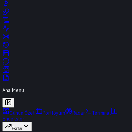
Ana Menu
Günün Özeti
Portföyüm
Radar
Terminal
Endeksler
Fonlar