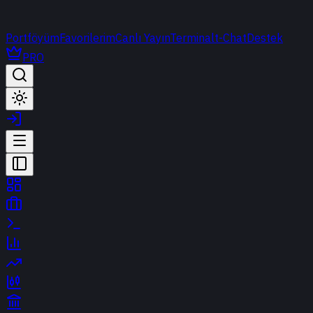
Portföyüm
Favorilerim
Canlı Yayın
Terminal
t-Chat
Destek
PRO