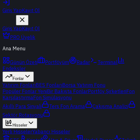
Giriş Yap
Kayıt Ol
Giriş Yap
Kayıt Ol
PRO Üyelik
Ana Menu
Günün Özeti
Portföyüm
Radar
Terminal
Endeksler
Fonlar
Yatırım Fonları
BES Fonları
Borsa Yatırım Fonu
Popüler Fonlar
Yeni
Bir Bakışta Fonlar
Portföy Şirketleri
Fon
Karşılaştırma
Fon Simülasyonu
Akıllı Para Sinyali
Ters Fon Arama
Çakışma Analizi
Sektör Rotasyonu
Hisseler
Yerli Hisseler
Yabancı Hisseler