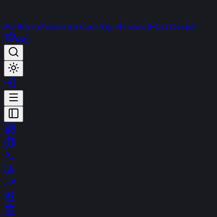
Portföyüm
Favorilerim
Canlı Yayın
Terminal
t-Chat
Destek
PRO