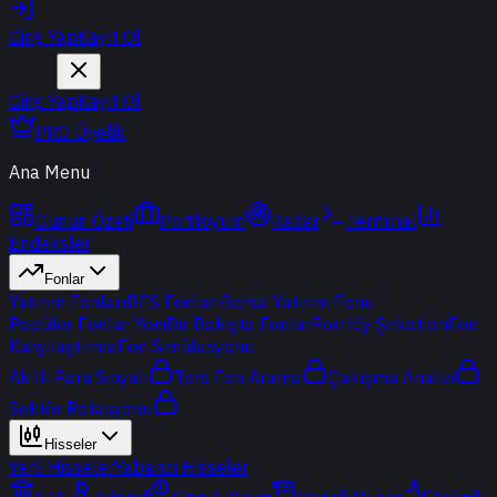
Giriş Yap
Kayıt Ol
Giriş Yap
Kayıt Ol
PRO Üyelik
Ana Menu
Günün Özeti
Portföyüm
Radar
Terminal
Endeksler
Fonlar
Yatırım Fonları
BES Fonları
Borsa Yatırım Fonu
Popüler Fonlar
Yeni
Bir Bakışta Fonlar
Portföy Şirketleri
Fon
Karşılaştırma
Fon Simülasyonu
Akıllı Para Sinyali
Ters Fon Arama
Çakışma Analizi
Sektör Rotasyonu
Hisseler
Yerli Hisseler
Yabancı Hisseler