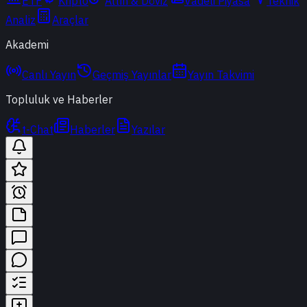
ETF
Kripto
Altın & Döviz
Vadeli Piyasa
Teknik
Analiz
Araçlar
Akademi
Canlı Yayın
Geçmiş Yayınlar
Yayın Takvimi
Topluluk ve Haberler
t-Chat
Haberler
Yazılar