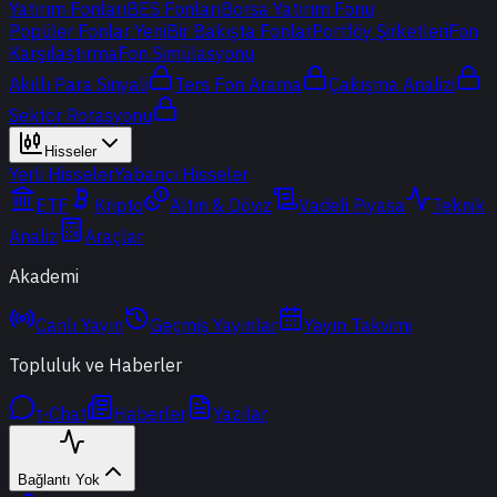
Yatırım Fonları
BES Fonları
Borsa Yatırım Fonu
Popüler Fonlar
Yeni
Bir Bakışta Fonlar
Portföy Şirketleri
Fon
Karşılaştırma
Fon Simülasyonu
Akıllı Para Sinyali
Ters Fon Arama
Çakışma Analizi
Sektör Rotasyonu
Hisseler
Yerli Hisseler
Yabancı Hisseler
ETF
Kripto
Altın & Döviz
Vadeli Piyasa
Teknik
Analiz
Araçlar
Akademi
Canlı Yayın
Geçmiş Yayınlar
Yayın Takvimi
Topluluk ve Haberler
t-Chat
Haberler
Yazılar
Bağlantı Yok