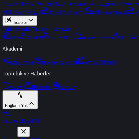
Popüler Fonlar
Yeni
Bir Bakışta Fonlar
Portföy Şirketleri
Fon K
Akıllı Para Sinyali
Ters Fon Arama
Çakışma Analizi
S
Hisseler
Yerli Hisseler
Yabancı Hisseler
ETF
Kripto
Altın & Döviz
Vadeli Piyasa
Teknik 
Akademi
Canlı Yayın
Geçmiş Yayınlar
Yayın Takvimi
Topluluk ve Haberler
t-Chat
Haberler
Yazılar
Bağlantı Yok
Giriş Yap
Kayıt Ol