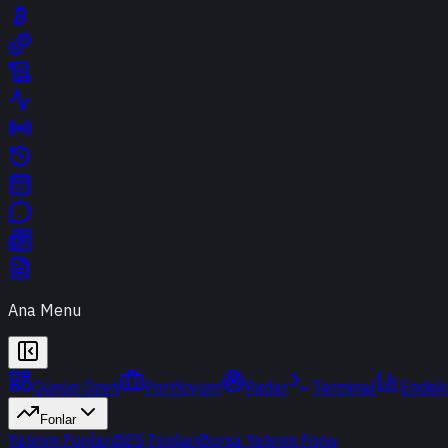
Ana Menu
Günün Özeti
Portföyüm
Radar
Terminal
Endek
Fonlar
Yatırım Fonları
BES Fonları
Borsa Yatırım Fonu