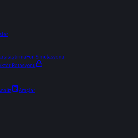
sler
arşılaştırma
Fon Simülasyonu
ektör Rotasyonu
Analiz
Araçlar