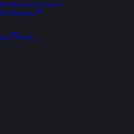
arşılaştırma
Fon Simülasyonu
ektör Rotasyonu
Analiz
Araçlar