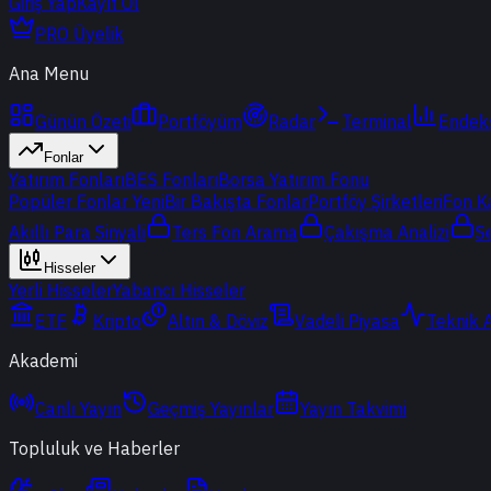
Giriş Yap
Kayıt Ol
PRO Üyelik
Ana Menu
Günün Özeti
Portföyüm
Radar
Terminal
Endek
Fonlar
Yatırım Fonları
BES Fonları
Borsa Yatırım Fonu
Popüler Fonlar
Yeni
Bir Bakışta Fonlar
Portföy Şirketleri
Fon K
Akıllı Para Sinyali
Ters Fon Arama
Çakışma Analizi
S
Hisseler
Yerli Hisseler
Yabancı Hisseler
ETF
Kripto
Altın & Döviz
Vadeli Piyasa
Teknik 
Akademi
Canlı Yayın
Geçmiş Yayınlar
Yayın Takvimi
Topluluk ve Haberler