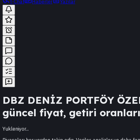
t-Chat
Haberler
Yazılar
DBZ
DENİZ PORTFÖY ÖZE
güncel fiyat, getiri oranlar
Yukleniyor...
Piyasaları her yerden takip edin. Veriler, analizler ve daha faz