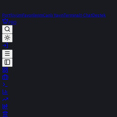
Portföyüm
Favorilerim
Canlı Yayın
Terminal
t-Chat
Destek
PRO