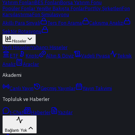
Yatırım Fonları
BES Fonları
Borsa Yatırım Fonu
Popüler Fonlar
Yeni
Bir Bakışta Fonlar
Portföy Şirketleri
Fon
Karşılaştırma
Fon Simülasyonu
Akıllı Para Sinyali
Ters Fon Arama
Çakışma Analizi
Sektör Rotasyonu
Hisseler
Yerli Hisseler
Yabancı Hisseler
ETF
Kripto
Altın & Döviz
Vadeli Piyasa
Teknik
Analiz
Araçlar
Akademi
Canlı Yayın
Geçmiş Yayınlar
Yayın Takvimi
Topluluk ve Haberler
t-Chat
Haberler
Yazılar
Bağlantı Yok