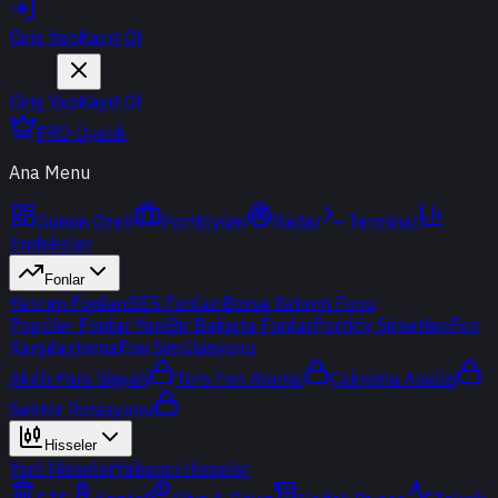
Giriş Yap
Kayıt Ol
Giriş Yap
Kayıt Ol
PRO Üyelik
Ana Menu
Günün Özeti
Portföyüm
Radar
Terminal
Endeksler
Fonlar
Yatırım Fonları
BES Fonları
Borsa Yatırım Fonu
Popüler Fonlar
Yeni
Bir Bakışta Fonlar
Portföy Şirketleri
Fon
Karşılaştırma
Fon Simülasyonu
Akıllı Para Sinyali
Ters Fon Arama
Çakışma Analizi
Sektör Rotasyonu
Hisseler
Yerli Hisseler
Yabancı Hisseler