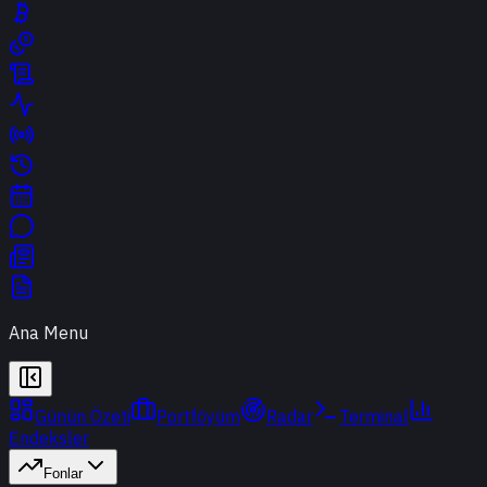
Ana Menu
Günün Özeti
Portföyüm
Radar
Terminal
Endeksler
Fonlar