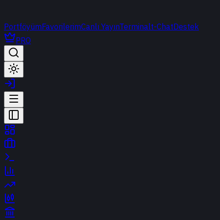
Portföyüm
Favorilerim
Canlı Yayın
Terminal
t-Chat
Destek
PRO