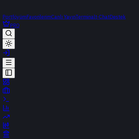
Portföyüm
Favorilerim
Canlı Yayın
Terminal
t-Chat
Destek
PRO