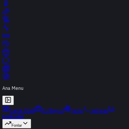
Ana Menu
Günün Özeti
Portföyüm
Radar
Terminal
Endeksler
Fonlar