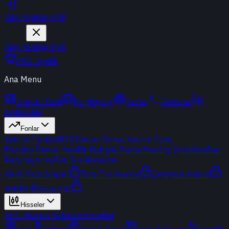
Giriş Yap
Kayıt Ol
Giriş Yap
Kayıt Ol
PRO Üyelik
Ana Menu
Günün Özeti
Portföyüm
Radar
Terminal
Endeksler
Fonlar
Yatırım Fonları
BES Fonları
Borsa Yatırım Fonu
Popüler Fonlar
Yeni
Bir Bakışta Fonlar
Portföy Şirketleri
Fon
Karşılaştırma
Fon Simülasyonu
Akıllı Para Sinyali
Ters Fon Arama
Çakışma Analizi
Sektör Rotasyonu
Hisseler
Yerli Hisseler
Yabancı Hisseler