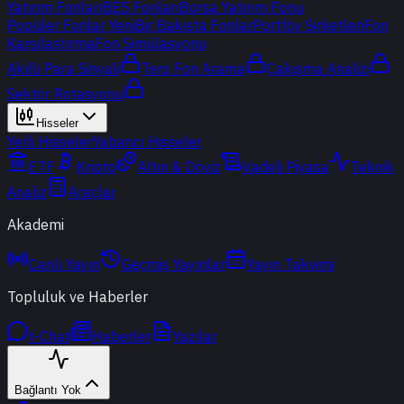
Yatırım Fonları
BES Fonları
Borsa Yatırım Fonu
Popüler Fonlar
Yeni
Bir Bakışta Fonlar
Portföy Şirketleri
Fon
Karşılaştırma
Fon Simülasyonu
Akıllı Para Sinyali
Ters Fon Arama
Çakışma Analizi
Sektör Rotasyonu
Hisseler
Yerli Hisseler
Yabancı Hisseler
ETF
Kripto
Altın & Döviz
Vadeli Piyasa
Teknik
Analiz
Araçlar
Akademi
Canlı Yayın
Geçmiş Yayınlar
Yayın Takvimi
Topluluk ve Haberler
t-Chat
Haberler
Yazılar
Bağlantı Yok