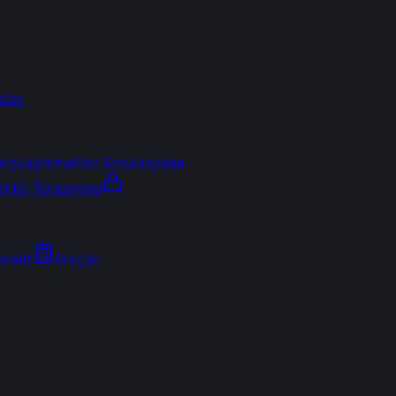
sler
arşılaştırma
Fon Simülasyonu
ektör Rotasyonu
Analiz
Araçlar