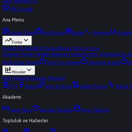
Giriş Yap
Kayıt Ol
PRO Üyelik
Ana Menu
Günün Özeti
Portföyüm
Radar
Terminal
Endek
Fonlar
Yatırım Fonları
BES Fonları
Borsa Yatırım Fonu
Popüler Fonlar
Yeni
Bir Bakışta Fonlar
Portföy Şirketleri
Fon K
Akıllı Para Sinyali
Ters Fon Arama
Çakışma Analizi
S
Hisseler
Yerli Hisseler
Yabancı Hisseler
ETF
Kripto
Altın & Döviz
Vadeli Piyasa
Teknik 
Akademi
Canlı Yayın
Geçmiş Yayınlar
Yayın Takvimi
Topluluk ve Haberler