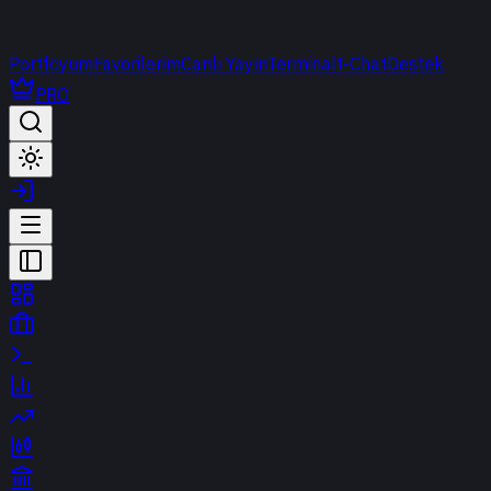
Portföyüm
Favorilerim
Canlı Yayın
Terminal
t-Chat
Destek
PRO