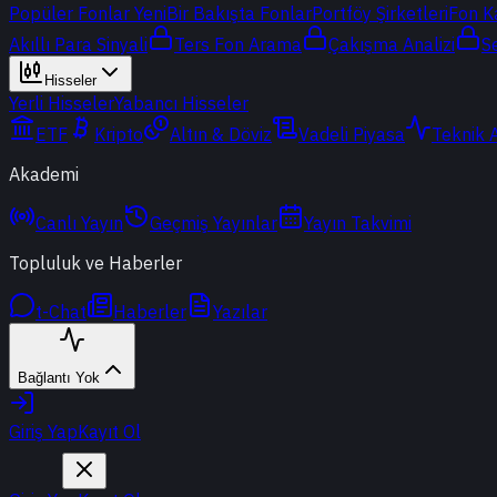
Popüler Fonlar
Yeni
Bir Bakışta Fonlar
Portföy Şirketleri
Fon K
Akıllı Para Sinyali
Ters Fon Arama
Çakışma Analizi
S
Hisseler
Yerli Hisseler
Yabancı Hisseler
ETF
Kripto
Altın & Döviz
Vadeli Piyasa
Teknik 
Akademi
Canlı Yayın
Geçmiş Yayınlar
Yayın Takvimi
Topluluk ve Haberler
t-Chat
Haberler
Yazılar
Bağlantı Yok
Giriş Yap
Kayıt Ol