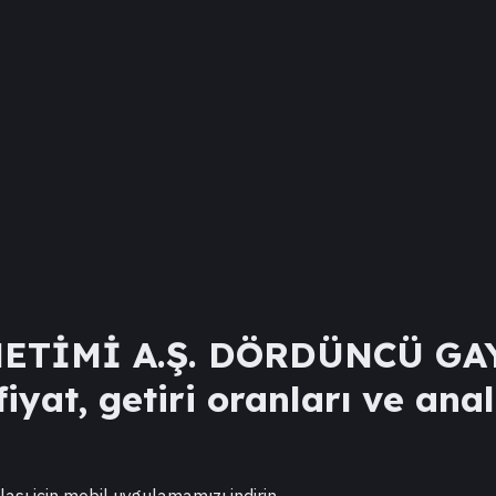
ETİMİ A.Ş. DÖRDÜNCÜ G
iyat, getiri oranları ve anal
lası için mobil uygulamamızı indirin.