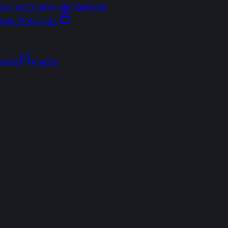
arşılaştırma
Fon Simülasyonu
ektör Rotasyonu
Analiz
Araçlar