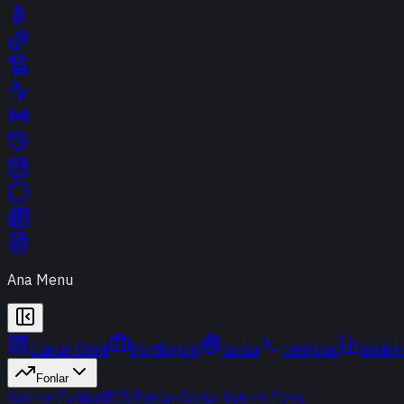
Ana Menu
Günün Özeti
Portföyüm
Radar
Terminal
Endek
Fonlar
Yatırım Fonları
BES Fonları
Borsa Yatırım Fonu