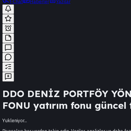
t-Chat
Haberler
Yazılar
DDO
DENİZ PORTFÖY YÖN
FONU
yatırım fonu güncel f
Yukleniyor...
Piyasaları her yerden takip edin. Veriler, analizler ve daha faz