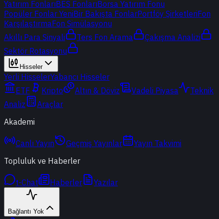
Yatırım Fonları
BES Fonları
Borsa Yatırım Fonu
Popüler Fonlar
Yeni
Bir Bakışta Fonlar
Portföy Şirketleri
Fon
Karşılaştırma
Fon Simülasyonu
Akıllı Para Sinyali
Ters Fon Arama
Çakışma Analizi
Sektör Rotasyonu
Hisseler
Yerli Hisseler
Yabancı Hisseler
ETF
Kripto
Altın & Döviz
Vadeli Piyasa
Teknik
Analiz
Araçlar
Akademi
Canlı Yayın
Geçmiş Yayınlar
Yayın Takvimi
Topluluk ve Haberler
t-Chat
Haberler
Yazılar
Bağlantı Yok