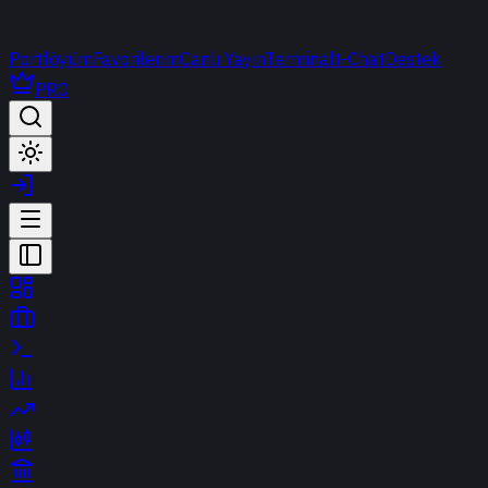
Portföyüm
Favorilerim
Canlı Yayın
Terminal
t-Chat
Destek
PRO