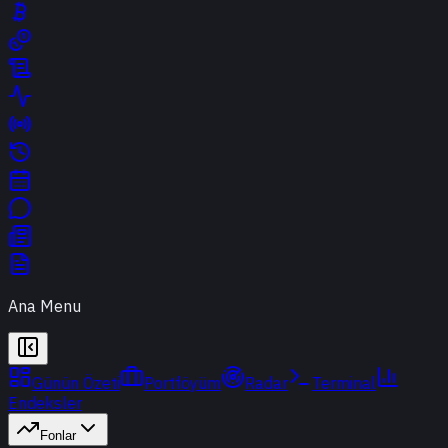
Ana Menu
Günün Özeti
Portföyüm
Radar
Terminal
Endeksler
Fonlar