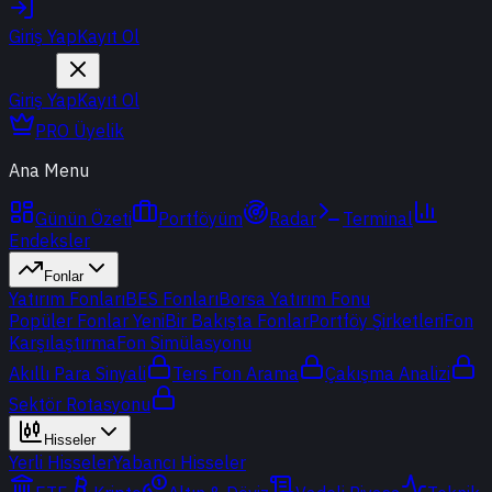
Giriş Yap
Kayıt Ol
Giriş Yap
Kayıt Ol
PRO Üyelik
Ana Menu
Günün Özeti
Portföyüm
Radar
Terminal
Endeksler
Fonlar
Yatırım Fonları
BES Fonları
Borsa Yatırım Fonu
Popüler Fonlar
Yeni
Bir Bakışta Fonlar
Portföy Şirketleri
Fon
Karşılaştırma
Fon Simülasyonu
Akıllı Para Sinyali
Ters Fon Arama
Çakışma Analizi
Sektör Rotasyonu
Hisseler
Yerli Hisseler
Yabancı Hisseler