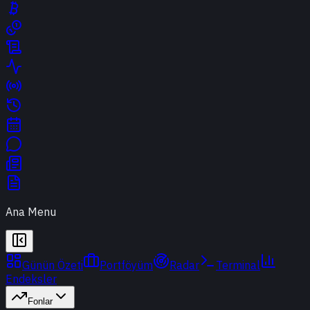
Ana Menu
Günün Özeti
Portföyüm
Radar
Terminal
Endeksler
Fonlar