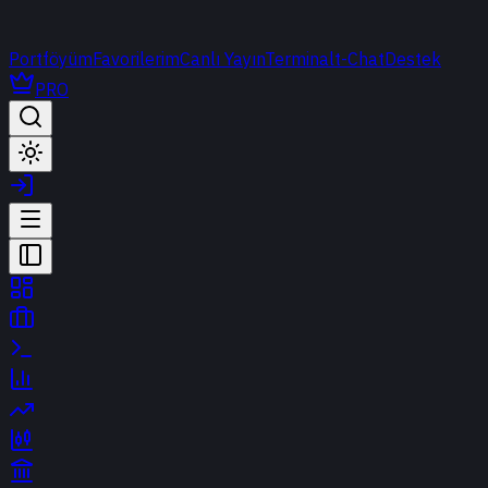
Portföyüm
Favorilerim
Canlı Yayın
Terminal
t-Chat
Destek
PRO