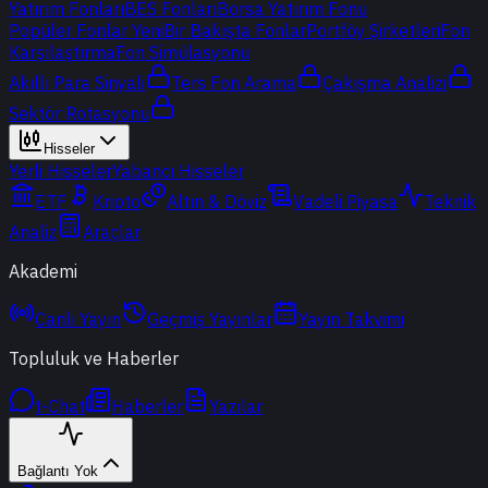
Yatırım Fonları
BES Fonları
Borsa Yatırım Fonu
Popüler Fonlar
Yeni
Bir Bakışta Fonlar
Portföy Şirketleri
Fon
Karşılaştırma
Fon Simülasyonu
Akıllı Para Sinyali
Ters Fon Arama
Çakışma Analizi
Sektör Rotasyonu
Hisseler
Yerli Hisseler
Yabancı Hisseler
ETF
Kripto
Altın & Döviz
Vadeli Piyasa
Teknik
Analiz
Araçlar
Akademi
Canlı Yayın
Geçmiş Yayınlar
Yayın Takvimi
Topluluk ve Haberler
t-Chat
Haberler
Yazılar
Bağlantı Yok