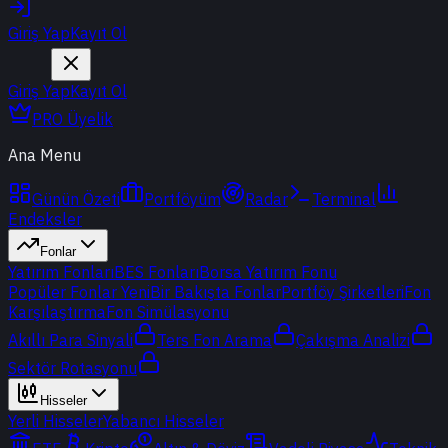
Giriş Yap
Kayıt Ol
Giriş Yap
Kayıt Ol
PRO Üyelik
Ana Menu
Günün Özeti
Portföyüm
Radar
Terminal
Endeksler
Fonlar
Yatırım Fonları
BES Fonları
Borsa Yatırım Fonu
Popüler Fonlar
Yeni
Bir Bakışta Fonlar
Portföy Şirketleri
Fon
Karşılaştırma
Fon Simülasyonu
Akıllı Para Sinyali
Ters Fon Arama
Çakışma Analizi
Sektör Rotasyonu
Hisseler
Yerli Hisseler
Yabancı Hisseler