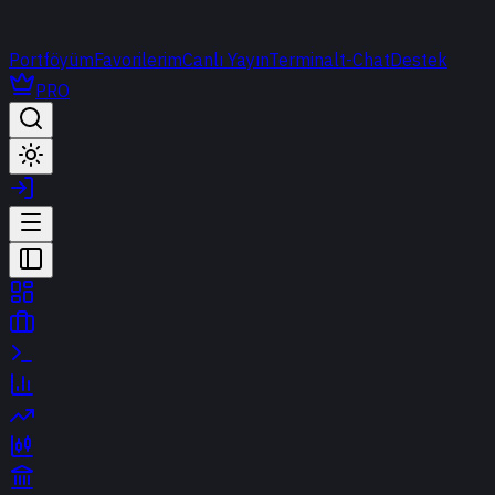
Portföyüm
Favorilerim
Canlı Yayın
Terminal
t-Chat
Destek
PRO