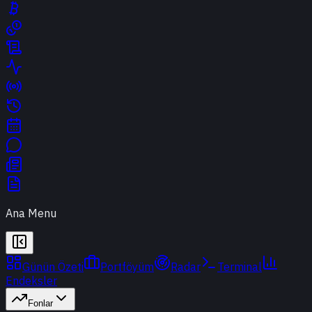
Ana Menu
Günün Özeti
Portföyüm
Radar
Terminal
Endeksler
Fonlar