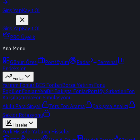
Giriş Yap
Kayıt Ol
Giriş Yap
Kayıt Ol
PRO Üyelik
Ana Menu
Günün Özeti
Portföyüm
Radar
Terminal
Endeksler
Fonlar
Yatırım Fonları
BES Fonları
Borsa Yatırım Fonu
Popüler Fonlar
Yeni
Bir Bakışta Fonlar
Portföy Şirketleri
Fon
Karşılaştırma
Fon Simülasyonu
Akıllı Para Sinyali
Ters Fon Arama
Çakışma Analizi
Sektör Rotasyonu
Hisseler
Yerli Hisseler
Yabancı Hisseler