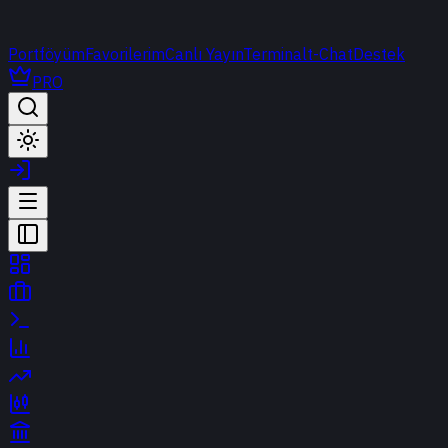
Portföyüm
Favorilerim
Canlı Yayın
Terminal
t-Chat
Destek
PRO