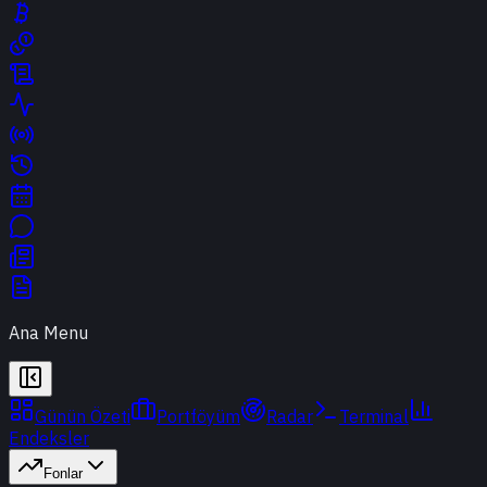
Ana Menu
Günün Özeti
Portföyüm
Radar
Terminal
Endeksler
Fonlar