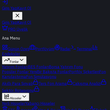
Giriş Yap
Kayıt Ol
Giriş Yap
Kayıt Ol
PRO Üyelik
Ana Menu
Günün Özeti
Portföyüm
Radar
Terminal
Endeksler
Fonlar
Yatırım Fonları
BES Fonları
Borsa Yatırım Fonu
Popüler Fonlar
Yeni
Bir Bakışta Fonlar
Portföy Şirketleri
Fon
Karşılaştırma
Fon Simülasyonu
Akıllı Para Sinyali
Ters Fon Arama
Çakışma Analizi
Sektör Rotasyonu
Hisseler
Yerli Hisseler
Yabancı Hisseler