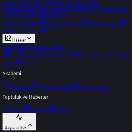
Yatırım Fonları
BES Fonları
Borsa Yatırım Fonu
Popüler Fonlar
Yeni
Bir Bakışta Fonlar
Portföy Şirketleri
Fon
Karşılaştırma
Fon Simülasyonu
Akıllı Para Sinyali
Ters Fon Arama
Çakışma Analizi
Sektör Rotasyonu
Hisseler
Yerli Hisseler
Yabancı Hisseler
ETF
Kripto
Altın & Döviz
Vadeli Piyasa
Teknik
Analiz
Araçlar
Akademi
Canlı Yayın
Geçmiş Yayınlar
Yayın Takvimi
Topluluk ve Haberler
t-Chat
Haberler
Yazılar
Bağlantı Yok