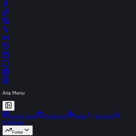
Ana Menu
Günün Özeti
Portföyüm
Radar
Terminal
Endeksler
Fonlar