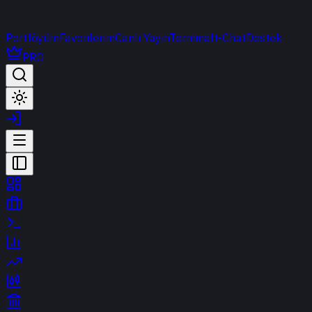
Portföyüm
Favorilerim
Canlı Yayın
Terminal
t-Chat
Destek
PRO