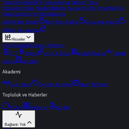
Yatırım Fonları
BES Fonları
Borsa Yatırım Fonu
Popüler Fonlar
Yeni
Bir Bakışta Fonlar
Portföy Şirketleri
Fon
Karşılaştırma
Fon Simülasyonu
Akıllı Para Sinyali
Ters Fon Arama
Çakışma Analizi
Sektör Rotasyonu
Hisseler
Yerli Hisseler
Yabancı Hisseler
ETF
Kripto
Altın & Döviz
Vadeli Piyasa
Teknik
Analiz
Araçlar
Akademi
Canlı Yayın
Geçmiş Yayınlar
Yayın Takvimi
Topluluk ve Haberler
t-Chat
Haberler
Yazılar
Bağlantı Yok