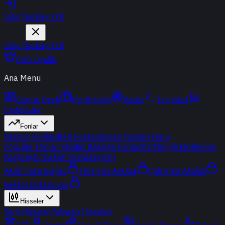
Giriş Yap
Kayıt Ol
Giriş Yap
Kayıt Ol
PRO Üyelik
Ana Menu
Günün Özeti
Portföyüm
Radar
Terminal
Endeksler
Fonlar
Yatırım Fonları
BES Fonları
Borsa Yatırım Fonu
Popüler Fonlar
Yeni
Bir Bakışta Fonlar
Portföy Şirketleri
Fon
Karşılaştırma
Fon Simülasyonu
Akıllı Para Sinyali
Ters Fon Arama
Çakışma Analizi
Sektör Rotasyonu
Hisseler
Yerli Hisseler
Yabancı Hisseler