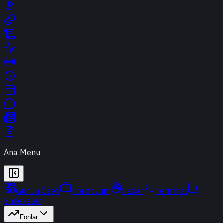
Ana Menu
Günün Özeti
Portföyüm
Radar
Terminal
Endeksler
Fonlar