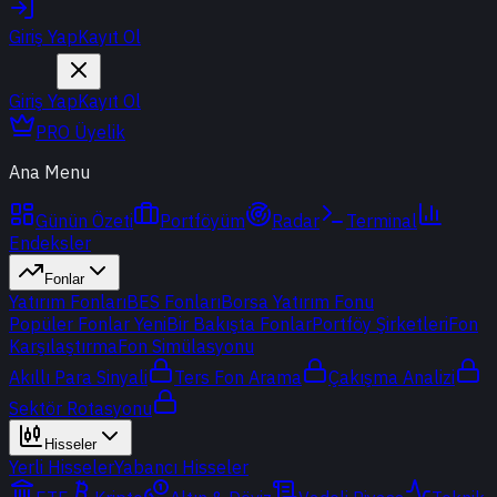
Giriş Yap
Kayıt Ol
Giriş Yap
Kayıt Ol
PRO Üyelik
Ana Menu
Günün Özeti
Portföyüm
Radar
Terminal
Endeksler
Fonlar
Yatırım Fonları
BES Fonları
Borsa Yatırım Fonu
Popüler Fonlar
Yeni
Bir Bakışta Fonlar
Portföy Şirketleri
Fon
Karşılaştırma
Fon Simülasyonu
Akıllı Para Sinyali
Ters Fon Arama
Çakışma Analizi
Sektör Rotasyonu
Hisseler
Yerli Hisseler
Yabancı Hisseler