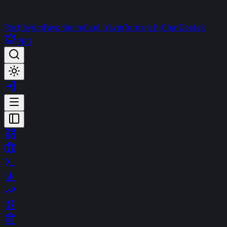
Portföyüm
Favorilerim
Canlı Yayın
Terminal
t-Chat
Destek
PRO