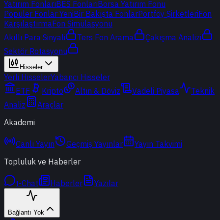
Yatırım Fonları
BES Fonları
Borsa Yatırım Fonu
Popüler Fonlar
Yeni
Bir Bakışta Fonlar
Portföy Şirketleri
Fon
Karşılaştırma
Fon Simülasyonu
Akıllı Para Sinyali
Ters Fon Arama
Çakışma Analizi
Sektör Rotasyonu
Hisseler
Yerli Hisseler
Yabancı Hisseler
ETF
Kripto
Altın & Döviz
Vadeli Piyasa
Teknik
Analiz
Araçlar
Akademi
Canlı Yayın
Geçmiş Yayınlar
Yayın Takvimi
Topluluk ve Haberler
t-Chat
Haberler
Yazılar
Bağlantı Yok