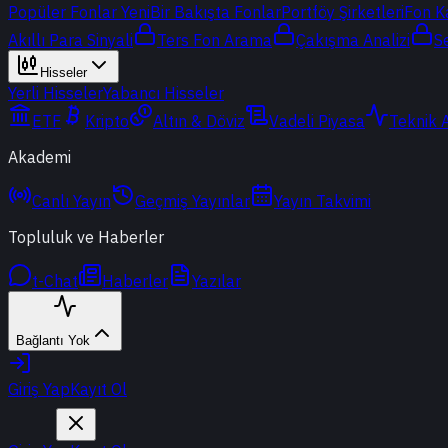
Popüler Fonlar
Yeni
Bir Bakışta Fonlar
Portföy Şirketleri
Fon K
Akıllı Para Sinyali
Ters Fon Arama
Çakışma Analizi
S
Hisseler
Yerli Hisseler
Yabancı Hisseler
ETF
Kripto
Altın & Döviz
Vadeli Piyasa
Teknik 
Akademi
Canlı Yayın
Geçmiş Yayınlar
Yayın Takvimi
Topluluk ve Haberler
t-Chat
Haberler
Yazılar
Bağlantı Yok
Giriş Yap
Kayıt Ol