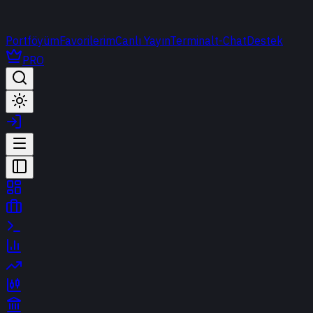
Portföyüm
Favorilerim
Canlı Yayın
Terminal
t-Chat
Destek
PRO