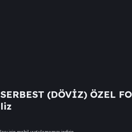
SERBEST (DÖVİZ) ÖZEL F
liz
lası için mobil uygulamamızı indirin.