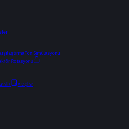
sler
arşılaştırma
Fon Simülasyonu
ektör Rotasyonu
Analiz
Araçlar