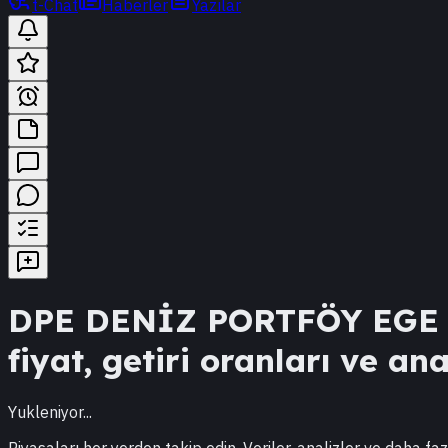
t-Chat
Haberler
Yazılar
DPE
DENİZ PORTFÖY EGE 
fiyat, getiri oranları ve ana
Yukleniyor...
Piyasaları her yerden takip edin. Veriler, analizler ve daha faz