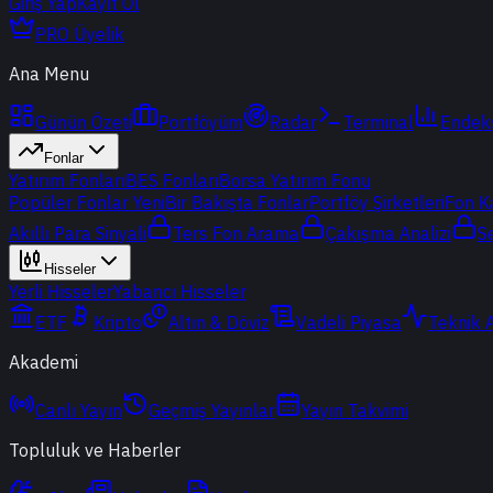
Giriş Yap
Kayıt Ol
PRO Üyelik
Ana Menu
Günün Özeti
Portföyüm
Radar
Terminal
Endek
Fonlar
Yatırım Fonları
BES Fonları
Borsa Yatırım Fonu
Popüler Fonlar
Yeni
Bir Bakışta Fonlar
Portföy Şirketleri
Fon K
Akıllı Para Sinyali
Ters Fon Arama
Çakışma Analizi
S
Hisseler
Yerli Hisseler
Yabancı Hisseler
ETF
Kripto
Altın & Döviz
Vadeli Piyasa
Teknik 
Akademi
Canlı Yayın
Geçmiş Yayınlar
Yayın Takvimi
Topluluk ve Haberler