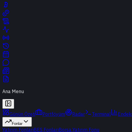
Ana Menu
Günün Özeti
Portföyüm
Radar
Terminal
Endek
Fonlar
Yatırım Fonları
BES Fonları
Borsa Yatırım Fonu