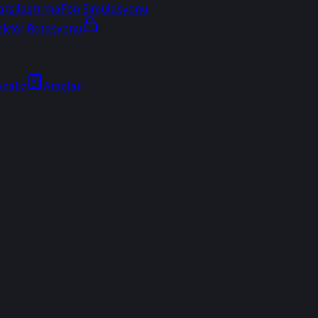
arşılaştırma
Fon Simülasyonu
ektör Rotasyonu
Analiz
Araçlar