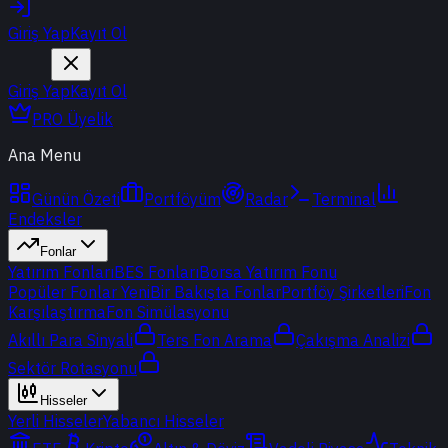
Giriş Yap
Kayıt Ol
Giriş Yap
Kayıt Ol
PRO Üyelik
Ana Menu
Günün Özeti
Portföyüm
Radar
Terminal
Endeksler
Fonlar
Yatırım Fonları
BES Fonları
Borsa Yatırım Fonu
Popüler Fonlar
Yeni
Bir Bakışta Fonlar
Portföy Şirketleri
Fon
Karşılaştırma
Fon Simülasyonu
Akıllı Para Sinyali
Ters Fon Arama
Çakışma Analizi
Sektör Rotasyonu
Hisseler
Yerli Hisseler
Yabancı Hisseler