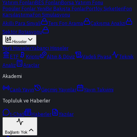
Yatırım Fonları
BES Fonları
Borsa Yatırım Fonu
Popüler Fonlar
Yeni
Bir Bakışta Fonlar
Portföy Şirketleri
Fon
Karşılaştırma
Fon Simülasyonu
Akıllı Para Sinyali
Ters Fon Arama
Çakışma Analizi
Sektör Rotasyonu
Hisseler
Yerli Hisseler
Yabancı Hisseler
ETF
Kripto
Altın & Döviz
Vadeli Piyasa
Teknik
Analiz
Araçlar
Akademi
Canlı Yayın
Geçmiş Yayınlar
Yayın Takvimi
Topluluk ve Haberler
t-Chat
Haberler
Yazılar
Bağlantı Yok