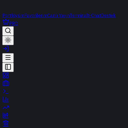
Portföyüm
Favorilerim
Canlı Yayın
Terminal
t-Chat
Destek
PRO