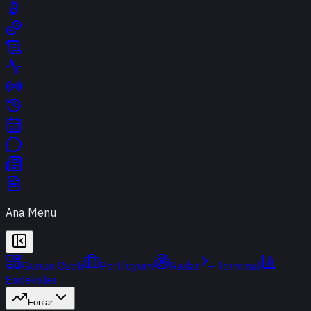
Ana Menu
Günün Özeti
Portföyüm
Radar
Terminal
Endeksler
Fonlar