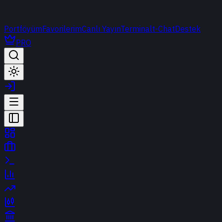
Portföyüm
Favorilerim
Canlı Yayın
Terminal
t-Chat
Destek
PRO