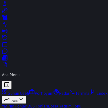
Ana Menu
Günün Özeti
Portföyüm
Radar
Terminal
Endek
Fonlar
Yatırım Fonları
BES Fonları
Borsa Yatırım Fonu