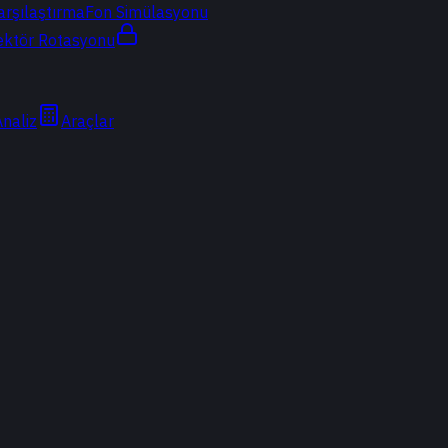
arşılaştırma
Fon Simülasyonu
ektör Rotasyonu
Analiz
Araçlar