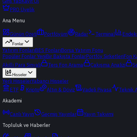
Giriş Yap
Kayıt Ol
PRO Üyelik
Ana Menu
Günün Özeti
Portföyüm
Radar
Terminal
Endek
Fonlar
Yatırım Fonları
BES Fonları
Borsa Yatırım Fonu
Popüler Fonlar
Yeni
Bir Bakışta Fonlar
Portföy Şirketleri
Fon K
Akıllı Para Sinyali
Ters Fon Arama
Çakışma Analizi
S
Hisseler
Yerli Hisseler
Yabancı Hisseler
ETF
Kripto
Altın & Döviz
Vadeli Piyasa
Teknik 
Akademi
Canlı Yayın
Geçmiş Yayınlar
Yayın Takvimi
Topluluk ve Haberler