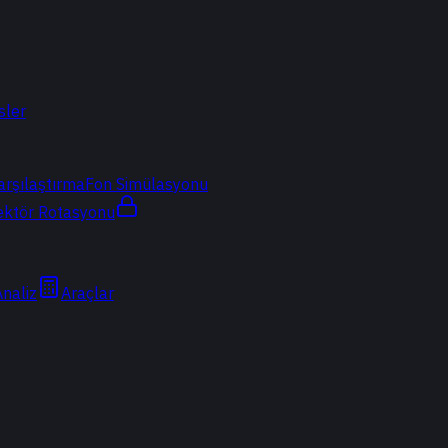
sler
arşılaştırma
Fon Simülasyonu
ektör Rotasyonu
Analiz
Araçlar