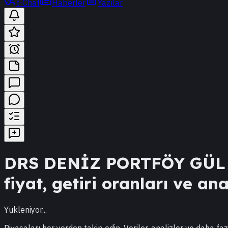
t-Chat
Haberler
Yazılar
DRS
DENİZ PORTFÖY GÜL 
fiyat, getiri oranları ve ana
Yukleniyor...
Piyasaları her yerden takip edin. Veriler, analizler ve daha faz