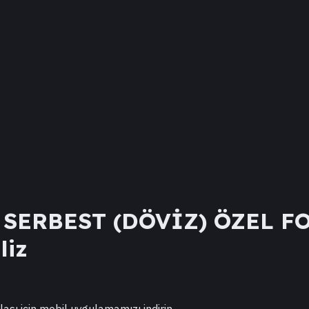
SERBEST (DÖVİZ) ÖZEL F
liz
lası için mobil uygulamamızı indirin.