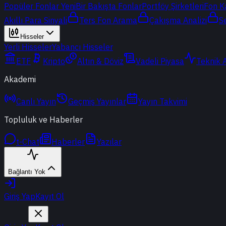
Popüler Fonlar
Yeni
Bir Bakışta Fonlar
Portföy Şirketleri
Fon K
Akıllı Para Sinyali
Ters Fon Arama
Çakışma Analizi
S
Hisseler
Yerli Hisseler
Yabancı Hisseler
ETF
Kripto
Altın & Döviz
Vadeli Piyasa
Teknik 
Akademi
Canlı Yayın
Geçmiş Yayınlar
Yayın Takvimi
Topluluk ve Haberler
t-Chat
Haberler
Yazılar
Bağlantı Yok
Giriş Yap
Kayıt Ol