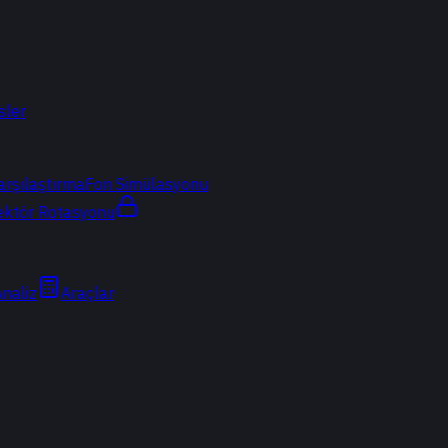
sler
arşılaştırma
Fon Simülasyonu
ektör Rotasyonu
Analiz
Araçlar