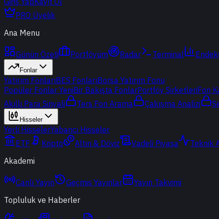
Giriş Yap
Kayıt Ol
PRO Üyelik
Ana Menu
Günün Özeti
Portföyüm
Radar
Terminal
Endek
Fonlar
Yatırım Fonları
BES Fonları
Borsa Yatırım Fonu
Popüler Fonlar
Yeni
Bir Bakışta Fonlar
Portföy Şirketleri
Fon K
Akıllı Para Sinyali
Ters Fon Arama
Çakışma Analizi
S
Hisseler
Yerli Hisseler
Yabancı Hisseler
ETF
Kripto
Altın & Döviz
Vadeli Piyasa
Teknik 
Akademi
Canlı Yayın
Geçmiş Yayınlar
Yayın Takvimi
Topluluk ve Haberler