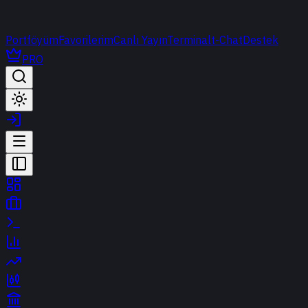
Portföyüm
Favorilerim
Canlı Yayın
Terminal
t-Chat
Destek
PRO