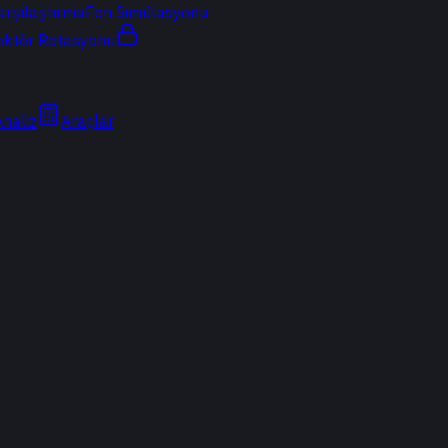
arşılaştırma
Fon Simülasyonu
ektör Rotasyonu
Analiz
Araçlar