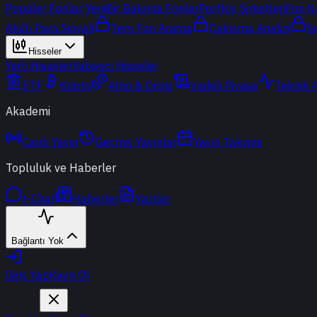
Popüler Fonlar
Yeni
Bir Bakışta Fonlar
Portföy Şirketleri
Fon K
Akıllı Para Sinyali
Ters Fon Arama
Çakışma Analizi
S
Hisseler
Yerli Hisseler
Yabancı Hisseler
ETF
Kripto
Altın & Döviz
Vadeli Piyasa
Teknik 
Akademi
Canlı Yayın
Geçmiş Yayınlar
Yayın Takvimi
Topluluk ve Haberler
t-Chat
Haberler
Yazılar
Bağlantı Yok
Giriş Yap
Kayıt Ol