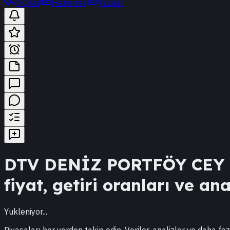
t-Chat
Haberler
Yazılar
DTV
DENİZ PORTFÖY CEY 
fiyat, getiri oranları ve ana
Yukleniyor...
Piyasaları her yerden takip edin. Veriler, analizler ve daha faz