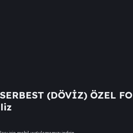
SERBEST (DÖVİZ) ÖZEL F
liz
lası için mobil uygulamamızı indirin.