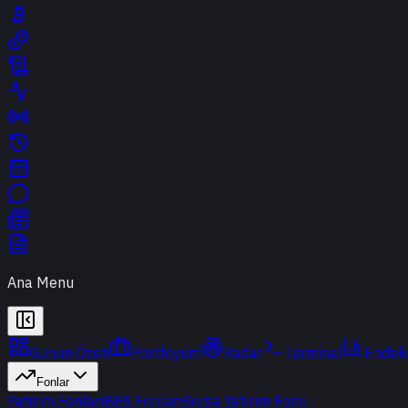
Ana Menu
Günün Özeti
Portföyüm
Radar
Terminal
Endek
Fonlar
Yatırım Fonları
BES Fonları
Borsa Yatırım Fonu