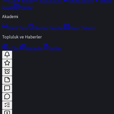
ETF
Kripto
Altın & Döviz
Vadeli Piyasa
Teknik
Analiz
Araçlar
Akademi
Canlı Yayın
Geçmiş Yayınlar
Yayın Takvimi
Topluluk ve Haberler
t-Chat
Haberler
Yazılar