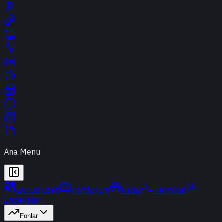
Ana Menu
Günün Özeti
Portföyüm
Radar
Terminal
Endeksler
Fonlar