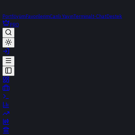
Portföyüm
Favorilerim
Canlı Yayın
Terminal
t-Chat
Destek
PRO