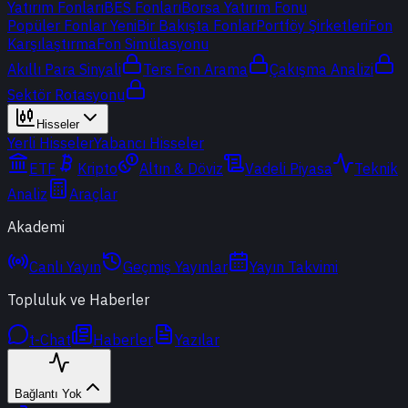
Yatırım Fonları
BES Fonları
Borsa Yatırım Fonu
Popüler Fonlar
Yeni
Bir Bakışta Fonlar
Portföy Şirketleri
Fon
Karşılaştırma
Fon Simülasyonu
Akıllı Para Sinyali
Ters Fon Arama
Çakışma Analizi
Sektör Rotasyonu
Hisseler
Yerli Hisseler
Yabancı Hisseler
ETF
Kripto
Altın & Döviz
Vadeli Piyasa
Teknik
Analiz
Araçlar
Akademi
Canlı Yayın
Geçmiş Yayınlar
Yayın Takvimi
Topluluk ve Haberler
t-Chat
Haberler
Yazılar
Bağlantı Yok