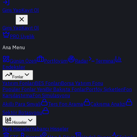
Giriş Yap
Kayıt Ol
Giriş Yap
Kayıt Ol
PRO Üyelik
Ana Menu
Günün Özeti
Portföyüm
Radar
Terminal
Endeksler
Fonlar
Yatırım Fonları
BES Fonları
Borsa Yatırım Fonu
Popüler Fonlar
Yeni
Bir Bakışta Fonlar
Portföy Şirketleri
Fon
Karşılaştırma
Fon Simülasyonu
Akıllı Para Sinyali
Ters Fon Arama
Çakışma Analizi
Sektör Rotasyonu
Hisseler
Yerli Hisseler
Yabancı Hisseler