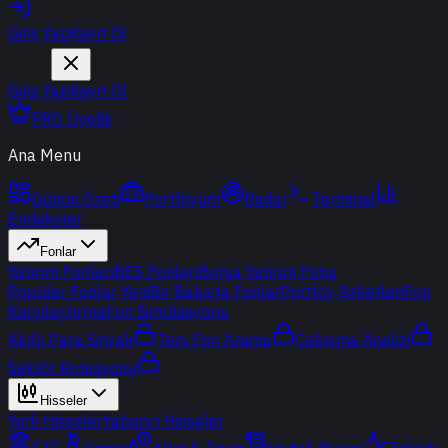
Giriş Yap
Kayıt Ol
Giriş Yap
Kayıt Ol
PRO Üyelik
Ana Menu
Günün Özeti
Portföyüm
Radar
Terminal
Endeksler
Fonlar
Yatırım Fonları
BES Fonları
Borsa Yatırım Fonu
Popüler Fonlar
Yeni
Bir Bakışta Fonlar
Portföy Şirketleri
Fon
Karşılaştırma
Fon Simülasyonu
Akıllı Para Sinyali
Ters Fon Arama
Çakışma Analizi
Sektör Rotasyonu
Hisseler
Yerli Hisseler
Yabancı Hisseler