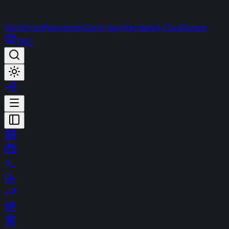
Portföyüm
Favorilerim
Canlı Yayın
Terminal
t-Chat
Destek
PRO