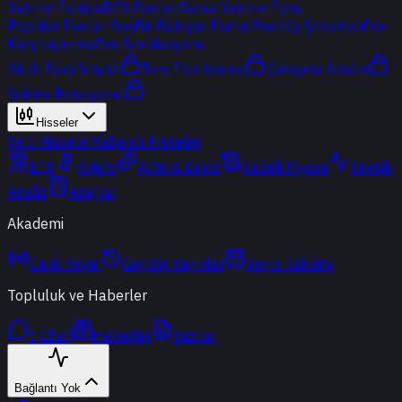
Yatırım Fonları
BES Fonları
Borsa Yatırım Fonu
Popüler Fonlar
Yeni
Bir Bakışta Fonlar
Portföy Şirketleri
Fon
Karşılaştırma
Fon Simülasyonu
Akıllı Para Sinyali
Ters Fon Arama
Çakışma Analizi
Sektör Rotasyonu
Hisseler
Yerli Hisseler
Yabancı Hisseler
ETF
Kripto
Altın & Döviz
Vadeli Piyasa
Teknik
Analiz
Araçlar
Akademi
Canlı Yayın
Geçmiş Yayınlar
Yayın Takvimi
Topluluk ve Haberler
t-Chat
Haberler
Yazılar
Bağlantı Yok