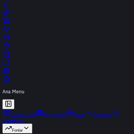
Ana Menu
Günün Özeti
Portföyüm
Radar
Terminal
Endeksler
Fonlar