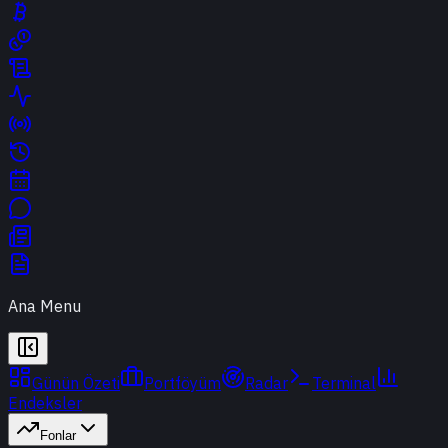
Ana Menu
Günün Özeti
Portföyüm
Radar
Terminal
Endeksler
Fonlar