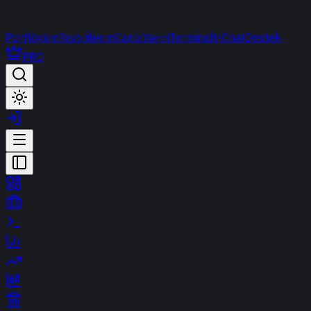
Portföyüm
Favorilerim
Canlı Yayın
Terminal
t-Chat
Destek
PRO