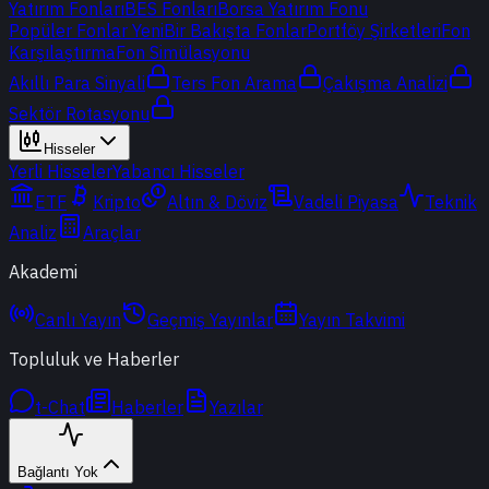
Yatırım Fonları
BES Fonları
Borsa Yatırım Fonu
Popüler Fonlar
Yeni
Bir Bakışta Fonlar
Portföy Şirketleri
Fon
Karşılaştırma
Fon Simülasyonu
Akıllı Para Sinyali
Ters Fon Arama
Çakışma Analizi
Sektör Rotasyonu
Hisseler
Yerli Hisseler
Yabancı Hisseler
ETF
Kripto
Altın & Döviz
Vadeli Piyasa
Teknik
Analiz
Araçlar
Akademi
Canlı Yayın
Geçmiş Yayınlar
Yayın Takvimi
Topluluk ve Haberler
t-Chat
Haberler
Yazılar
Bağlantı Yok