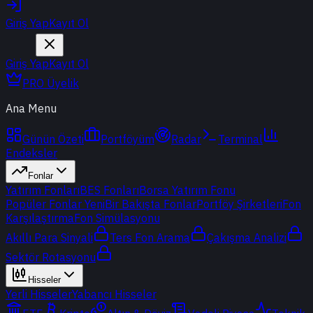
Giriş Yap
Kayıt Ol
Giriş Yap
Kayıt Ol
PRO Üyelik
Ana Menu
Günün Özeti
Portföyüm
Radar
Terminal
Endeksler
Fonlar
Yatırım Fonları
BES Fonları
Borsa Yatırım Fonu
Popüler Fonlar
Yeni
Bir Bakışta Fonlar
Portföy Şirketleri
Fon
Karşılaştırma
Fon Simülasyonu
Akıllı Para Sinyali
Ters Fon Arama
Çakışma Analizi
Sektör Rotasyonu
Hisseler
Yerli Hisseler
Yabancı Hisseler