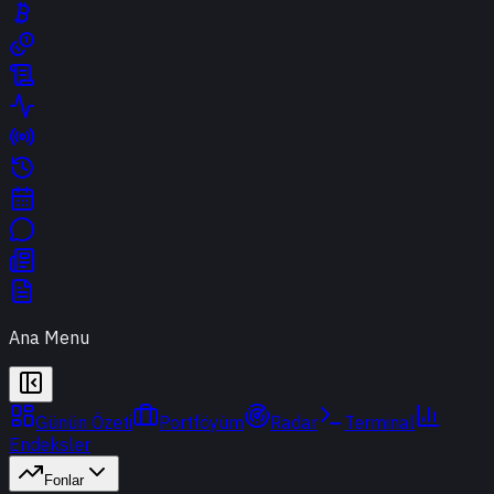
Ana Menu
Günün Özeti
Portföyüm
Radar
Terminal
Endeksler
Fonlar