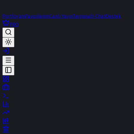
Portföyüm
Favorilerim
Canlı Yayın
Terminal
t-Chat
Destek
PRO