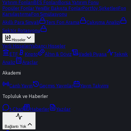
Yatırım Fonları
BES Fonları
Borsa Yatırım Fonu
Popüler Fonlar
Yeni
Bir Bakışta Fonlar
Portföy Şirketleri
Fon
Karşılaştırma
Fon Simülasyonu
Akıllı Para Sinyali
Ters Fon Arama
Çakışma Analizi
Sektör Rotasyonu
Hisseler
Yerli Hisseler
Yabancı Hisseler
ETF
Kripto
Altın & Döviz
Vadeli Piyasa
Teknik
Analiz
Araçlar
Akademi
Canlı Yayın
Geçmiş Yayınlar
Yayın Takvimi
Topluluk ve Haberler
t-Chat
Haberler
Yazılar
Bağlantı Yok