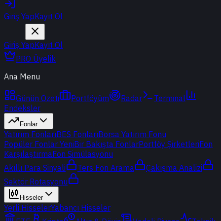
Giriş Yap
Kayıt Ol
Giriş Yap
Kayıt Ol
PRO Üyelik
Ana Menu
Günün Özeti
Portföyüm
Radar
Terminal
Endeksler
Fonlar
Yatırım Fonları
BES Fonları
Borsa Yatırım Fonu
Popüler Fonlar
Yeni
Bir Bakışta Fonlar
Portföy Şirketleri
Fon
Karşılaştırma
Fon Simülasyonu
Akıllı Para Sinyali
Ters Fon Arama
Çakışma Analizi
Sektör Rotasyonu
Hisseler
Yerli Hisseler
Yabancı Hisseler