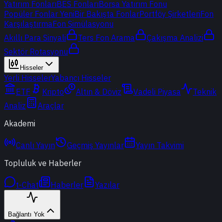
Yatırım Fonları
BES Fonları
Borsa Yatırım Fonu
Popüler Fonlar
Yeni
Bir Bakışta Fonlar
Portföy Şirketleri
Fon
Karşılaştırma
Fon Simülasyonu
Akıllı Para Sinyali
Ters Fon Arama
Çakışma Analizi
Sektör Rotasyonu
Hisseler
Yerli Hisseler
Yabancı Hisseler
ETF
Kripto
Altın & Döviz
Vadeli Piyasa
Teknik
Analiz
Araçlar
Akademi
Canlı Yayın
Geçmiş Yayınlar
Yayın Takvimi
Topluluk ve Haberler
t-Chat
Haberler
Yazılar
Bağlantı Yok