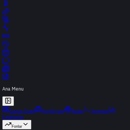
Ana Menu
Günün Özeti
Portföyüm
Radar
Terminal
Endeksler
Fonlar