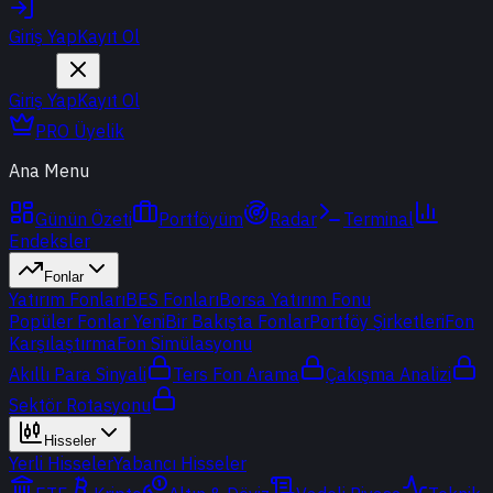
Giriş Yap
Kayıt Ol
Giriş Yap
Kayıt Ol
PRO Üyelik
Ana Menu
Günün Özeti
Portföyüm
Radar
Terminal
Endeksler
Fonlar
Yatırım Fonları
BES Fonları
Borsa Yatırım Fonu
Popüler Fonlar
Yeni
Bir Bakışta Fonlar
Portföy Şirketleri
Fon
Karşılaştırma
Fon Simülasyonu
Akıllı Para Sinyali
Ters Fon Arama
Çakışma Analizi
Sektör Rotasyonu
Hisseler
Yerli Hisseler
Yabancı Hisseler