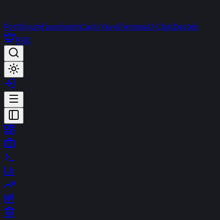
Portföyüm
Favorilerim
Canlı Yayın
Terminal
t-Chat
Destek
PRO