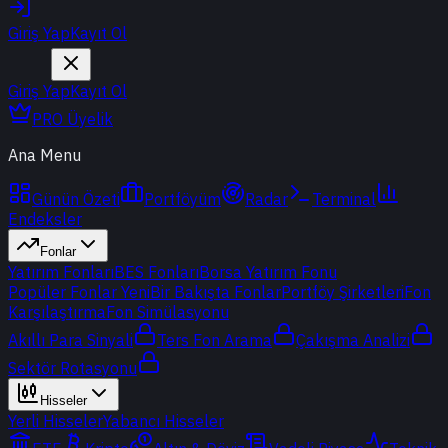
Giriş Yap
Kayıt Ol
Giriş Yap
Kayıt Ol
PRO Üyelik
Ana Menu
Günün Özeti
Portföyüm
Radar
Terminal
Endeksler
Fonlar
Yatırım Fonları
BES Fonları
Borsa Yatırım Fonu
Popüler Fonlar
Yeni
Bir Bakışta Fonlar
Portföy Şirketleri
Fon
Karşılaştırma
Fon Simülasyonu
Akıllı Para Sinyali
Ters Fon Arama
Çakışma Analizi
Sektör Rotasyonu
Hisseler
Yerli Hisseler
Yabancı Hisseler