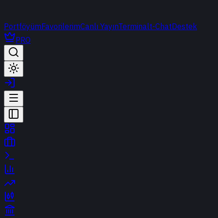
Portföyüm
Favorilerim
Canlı Yayın
Terminal
t-Chat
Destek
PRO