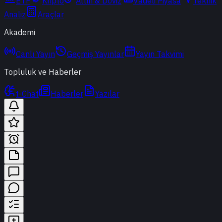
ETF
Kripto
Altın & Döviz
Vadeli Piyasa
Teknik
Analiz
Araçlar
Akademi
Canlı Yayın
Geçmiş Yayınlar
Yayın Takvimi
Topluluk ve Haberler
t-Chat
Haberler
Yazılar