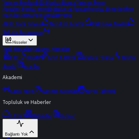
Yatırım Fonları
BES Fonları
Borsa Yatırım Fonu
Popüler Fonlar
Yeni
Bir Bakışta Fonlar
Portföy Şirketleri
Fon
Karşılaştırma
Fon Simülasyonu
Akıllı Para Sinyali
Ters Fon Arama
Çakışma Analizi
Sektör Rotasyonu
Hisseler
Yerli Hisseler
Yabancı Hisseler
ETF
Kripto
Altın & Döviz
Vadeli Piyasa
Teknik
Analiz
Araçlar
Akademi
Canlı Yayın
Geçmiş Yayınlar
Yayın Takvimi
Topluluk ve Haberler
t-Chat
Haberler
Yazılar
Bağlantı Yok