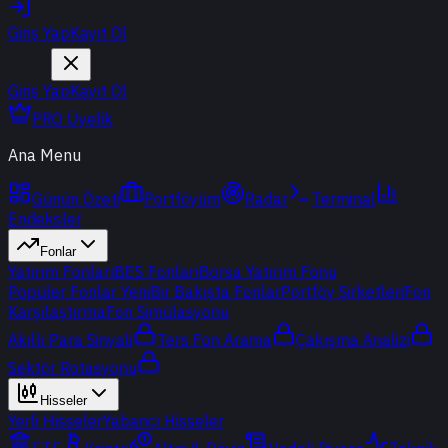
Giriş Yap
Kayıt Ol
Giriş Yap
Kayıt Ol
PRO Üyelik
Ana Menu
Günün Özeti
Portföyüm
Radar
Terminal
Endeksler
Fonlar
Yatırım Fonları
BES Fonları
Borsa Yatırım Fonu
Popüler Fonlar
Yeni
Bir Bakışta Fonlar
Portföy Şirketleri
Fon
Karşılaştırma
Fon Simülasyonu
Akıllı Para Sinyali
Ters Fon Arama
Çakışma Analizi
Sektör Rotasyonu
Hisseler
Yerli Hisseler
Yabancı Hisseler