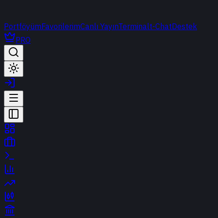
Portföyüm
Favorilerim
Canlı Yayın
Terminal
t-Chat
Destek
PRO