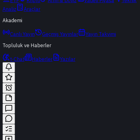
ETF
Kripto
Altın & Döviz
Vadeli Piyasa
Teknik
Analiz
Araçlar
Akademi
Canlı Yayın
Geçmiş Yayınlar
Yayın Takvimi
Topluluk ve Haberler
t-Chat
Haberler
Yazılar