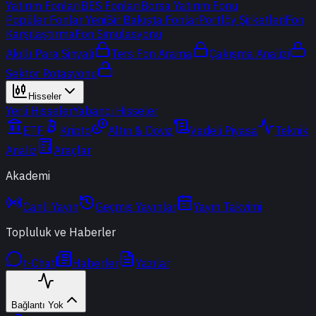
Yatırım Fonları
BES Fonları
Borsa Yatırım Fonu
Popüler Fonlar
Yeni
Bir Bakışta Fonlar
Portföy Şirketleri
Fon
Karşılaştırma
Fon Simülasyonu
Akıllı Para Sinyali
Ters Fon Arama
Çakışma Analizi
Sektör Rotasyonu
Hisseler
Yerli Hisseler
Yabancı Hisseler
ETF
Kripto
Altın & Döviz
Vadeli Piyasa
Teknik
Analiz
Araçlar
Akademi
Canlı Yayın
Geçmiş Yayınlar
Yayın Takvimi
Topluluk ve Haberler
t-Chat
Haberler
Yazılar
Bağlantı Yok