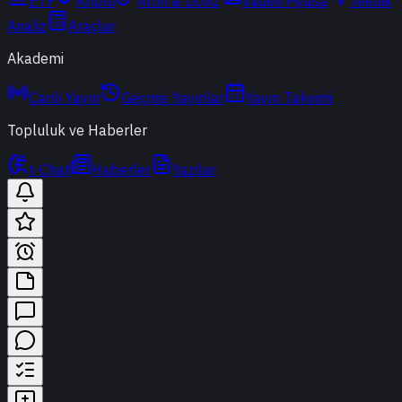
ETF
Kripto
Altın & Döviz
Vadeli Piyasa
Teknik
Analiz
Araçlar
Akademi
Canlı Yayın
Geçmiş Yayınlar
Yayın Takvimi
Topluluk ve Haberler
t-Chat
Haberler
Yazılar