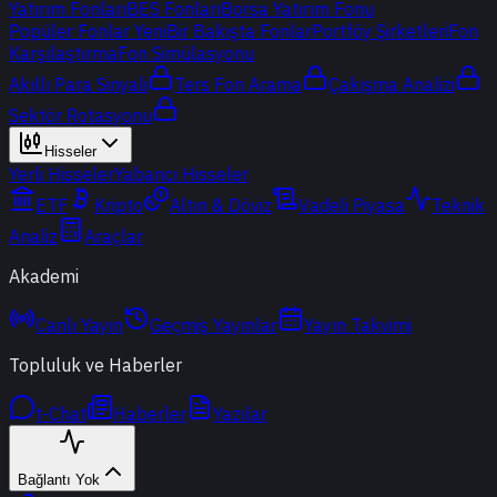
Yatırım Fonları
BES Fonları
Borsa Yatırım Fonu
Popüler Fonlar
Yeni
Bir Bakışta Fonlar
Portföy Şirketleri
Fon
Karşılaştırma
Fon Simülasyonu
Akıllı Para Sinyali
Ters Fon Arama
Çakışma Analizi
Sektör Rotasyonu
Hisseler
Yerli Hisseler
Yabancı Hisseler
ETF
Kripto
Altın & Döviz
Vadeli Piyasa
Teknik
Analiz
Araçlar
Akademi
Canlı Yayın
Geçmiş Yayınlar
Yayın Takvimi
Topluluk ve Haberler
t-Chat
Haberler
Yazılar
Bağlantı Yok