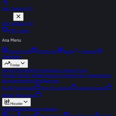
Giriş Yap
Kayıt Ol
Giriş Yap
Kayıt Ol
PRO Üyelik
Ana Menu
Günün Özeti
Portföyüm
Radar
Terminal
Endeksler
Fonlar
Yatırım Fonları
BES Fonları
Borsa Yatırım Fonu
Popüler Fonlar
Yeni
Bir Bakışta Fonlar
Portföy Şirketleri
Fon
Karşılaştırma
Fon Simülasyonu
Akıllı Para Sinyali
Ters Fon Arama
Çakışma Analizi
Sektör Rotasyonu
Hisseler
Yerli Hisseler
Yabancı Hisseler