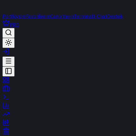
Portföyüm
Favorilerim
Canlı Yayın
Terminal
t-Chat
Destek
PRO