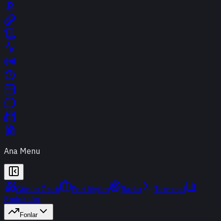
Ana Menu
Günün Özeti
Portföyüm
Radar
Terminal
Endeksler
Fonlar