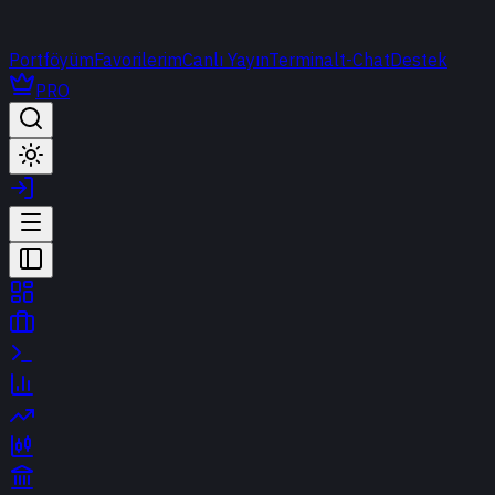
Portföyüm
Favorilerim
Canlı Yayın
Terminal
t-Chat
Destek
PRO