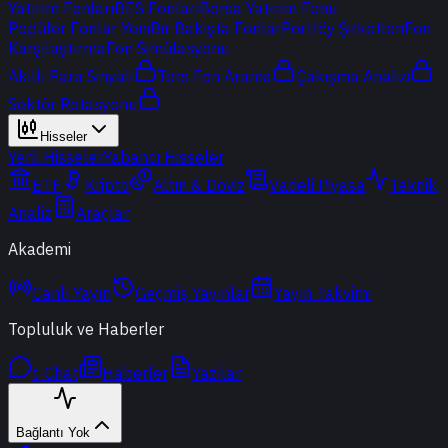
Yatırım Fonları
BES Fonları
Borsa Yatırım Fonu
Popüler Fonlar
Yeni
Bir Bakışta Fonlar
Portföy Şirketleri
Fon
Karşılaştırma
Fon Simülasyonu
Akıllı Para Sinyali
Ters Fon Arama
Çakışma Analizi
Sektör Rotasyonu
Hisseler
Yerli Hisseler
Yabancı Hisseler
ETF
Kripto
Altın & Döviz
Vadeli Piyasa
Teknik
Analiz
Araçlar
Akademi
Canlı Yayın
Geçmiş Yayınlar
Yayın Takvimi
Topluluk ve Haberler
t-Chat
Haberler
Yazılar
Bağlantı Yok