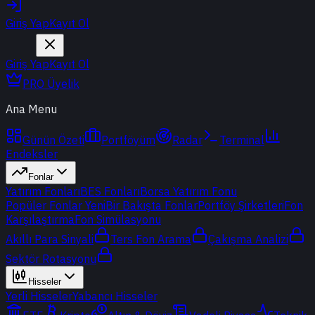
Giriş Yap
Kayıt Ol
Giriş Yap
Kayıt Ol
PRO Üyelik
Ana Menu
Günün Özeti
Portföyüm
Radar
Terminal
Endeksler
Fonlar
Yatırım Fonları
BES Fonları
Borsa Yatırım Fonu
Popüler Fonlar
Yeni
Bir Bakışta Fonlar
Portföy Şirketleri
Fon
Karşılaştırma
Fon Simülasyonu
Akıllı Para Sinyali
Ters Fon Arama
Çakışma Analizi
Sektör Rotasyonu
Hisseler
Yerli Hisseler
Yabancı Hisseler