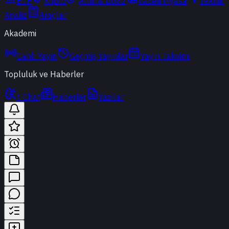
ETF
Kripto
Altın & Döviz
Vadeli Piyasa
Teknik
Analiz
Araçlar
Akademi
Canlı Yayın
Geçmiş Yayınlar
Yayın Takvimi
Topluluk ve Haberler
t-Chat
Haberler
Yazılar