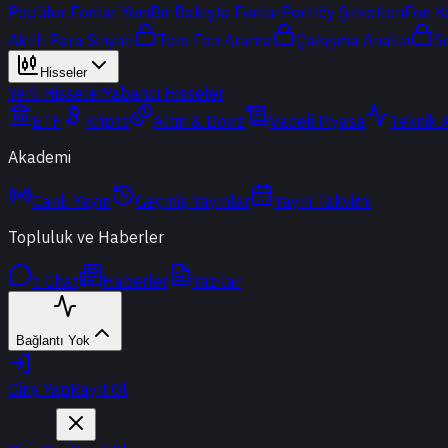
Popüler Fonlar
Yeni
Bir Bakışta Fonlar
Portföy Şirketleri
Fon K
Akıllı Para Sinyali
Ters Fon Arama
Çakışma Analizi
S
Hisseler
Yerli Hisseler
Yabancı Hisseler
ETF
Kripto
Altın & Döviz
Vadeli Piyasa
Teknik 
Akademi
Canlı Yayın
Geçmiş Yayınlar
Yayın Takvimi
Topluluk ve Haberler
t-Chat
Haberler
Yazılar
Bağlantı Yok
Giriş Yap
Kayıt Ol