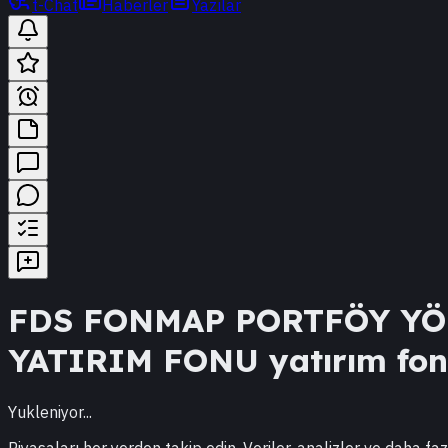
t-Chat
Haberler
Yazılar
FDS
FONMAP PORTFÖY YÖ
YATIRIM FONU
yatırım fonu
Yukleniyor...
Piyasaları her yerden takip edin. Veriler, analizler ve daha faz