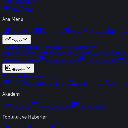
Giriş Yap
Kayıt Ol
PRO Üyelik
Ana Menu
Günün Özeti
Portföyüm
Radar
Terminal
Endek
Fonlar
Yatırım Fonları
BES Fonları
Borsa Yatırım Fonu
Popüler Fonlar
Yeni
Bir Bakışta Fonlar
Portföy Şirketleri
Fon K
Akıllı Para Sinyali
Ters Fon Arama
Çakışma Analizi
S
Hisseler
Yerli Hisseler
Yabancı Hisseler
ETF
Kripto
Altın & Döviz
Vadeli Piyasa
Teknik 
Akademi
Canlı Yayın
Geçmiş Yayınlar
Yayın Takvimi
Topluluk ve Haberler