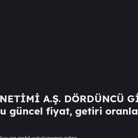
NETİMİ A.Ş. DÖRDÜNCÜ G
 güncel fiyat, getiri oranla
lası için mobil uygulamamızı indirin.