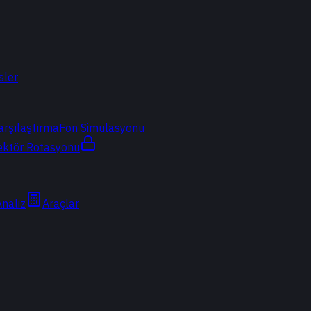
sler
arşılaştırma
Fon Simülasyonu
ektör Rotasyonu
Analiz
Araçlar