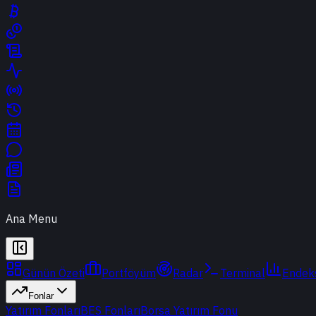
Ana Menu
Günün Özeti
Portföyüm
Radar
Terminal
Endek
Fonlar
Yatırım Fonları
BES Fonları
Borsa Yatırım Fonu