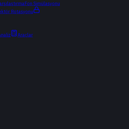
arşılaştırma
Fon Simülasyonu
ektör Rotasyonu
Analiz
Araçlar