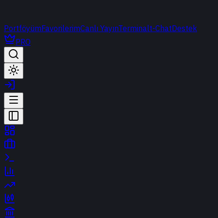
Portföyüm
Favorilerim
Canlı Yayın
Terminal
t-Chat
Destek
PRO