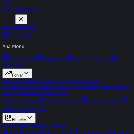
Giriş Yap
Kayıt Ol
Giriş Yap
Kayıt Ol
PRO Üyelik
Ana Menu
Günün Özeti
Portföyüm
Radar
Terminal
Endeksler
Fonlar
Yatırım Fonları
BES Fonları
Borsa Yatırım Fonu
Popüler Fonlar
Yeni
Bir Bakışta Fonlar
Portföy Şirketleri
Fon
Karşılaştırma
Fon Simülasyonu
Akıllı Para Sinyali
Ters Fon Arama
Çakışma Analizi
Sektör Rotasyonu
Hisseler
Yerli Hisseler
Yabancı Hisseler