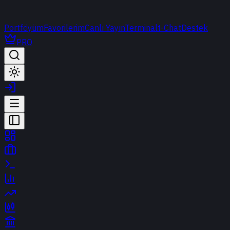
Portföyüm
Favorilerim
Canlı Yayın
Terminal
t-Chat
Destek
PRO