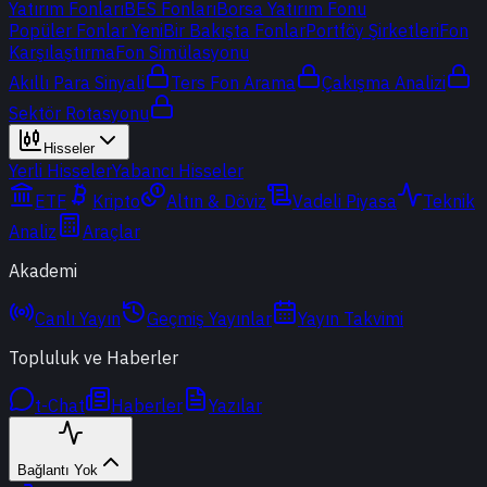
Yatırım Fonları
BES Fonları
Borsa Yatırım Fonu
Popüler Fonlar
Yeni
Bir Bakışta Fonlar
Portföy Şirketleri
Fon
Karşılaştırma
Fon Simülasyonu
Akıllı Para Sinyali
Ters Fon Arama
Çakışma Analizi
Sektör Rotasyonu
Hisseler
Yerli Hisseler
Yabancı Hisseler
ETF
Kripto
Altın & Döviz
Vadeli Piyasa
Teknik
Analiz
Araçlar
Akademi
Canlı Yayın
Geçmiş Yayınlar
Yayın Takvimi
Topluluk ve Haberler
t-Chat
Haberler
Yazılar
Bağlantı Yok