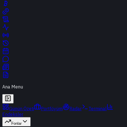
Ana Menu
Günün Özeti
Portföyüm
Radar
Terminal
Endeksler
Fonlar