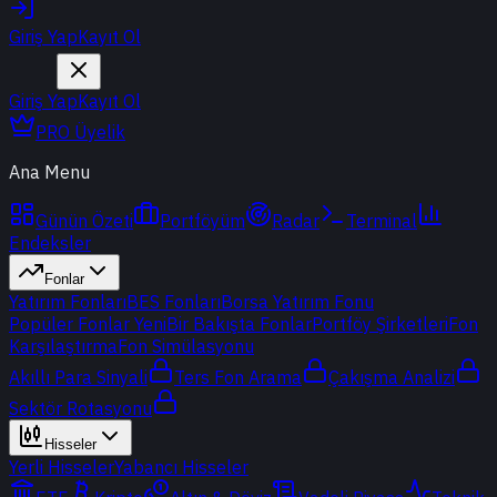
Giriş Yap
Kayıt Ol
Giriş Yap
Kayıt Ol
PRO Üyelik
Ana Menu
Günün Özeti
Portföyüm
Radar
Terminal
Endeksler
Fonlar
Yatırım Fonları
BES Fonları
Borsa Yatırım Fonu
Popüler Fonlar
Yeni
Bir Bakışta Fonlar
Portföy Şirketleri
Fon
Karşılaştırma
Fon Simülasyonu
Akıllı Para Sinyali
Ters Fon Arama
Çakışma Analizi
Sektör Rotasyonu
Hisseler
Yerli Hisseler
Yabancı Hisseler