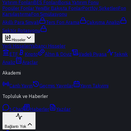
Yatırım Fonları
BES Fonları
Borsa Yatırım Fonu
Popüler Fonlar
Yeni
Bir Bakışta Fonlar
Portföy Şirketleri
Fon
Karşılaştırma
Fon Simülasyonu
Akıllı Para Sinyali
Ters Fon Arama
Çakışma Analizi
Sektör Rotasyonu
Hisseler
Yerli Hisseler
Yabancı Hisseler
ETF
Kripto
Altın & Döviz
Vadeli Piyasa
Teknik
Analiz
Araçlar
Akademi
Canlı Yayın
Geçmiş Yayınlar
Yayın Takvimi
Topluluk ve Haberler
t-Chat
Haberler
Yazılar
Bağlantı Yok