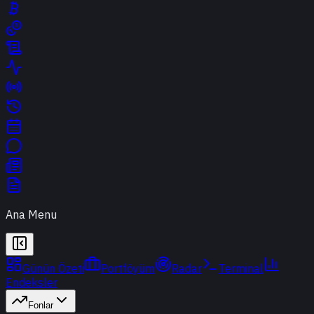
Ana Menu
Günün Özeti
Portföyüm
Radar
Terminal
Endeksler
Fonlar