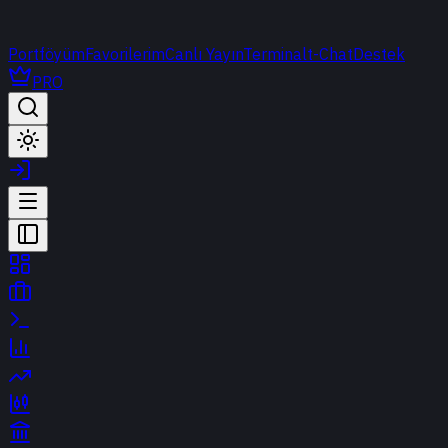
Portföyüm
Favorilerim
Canlı Yayın
Terminal
t-Chat
Destek
PRO