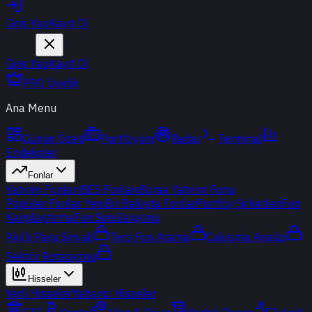
Giriş Yap
Kayıt Ol
Giriş Yap
Kayıt Ol
PRO Üyelik
Ana Menu
Günün Özeti
Portföyüm
Radar
Terminal
Endeksler
Fonlar
Yatırım Fonları
BES Fonları
Borsa Yatırım Fonu
Popüler Fonlar
Yeni
Bir Bakışta Fonlar
Portföy Şirketleri
Fon
Karşılaştırma
Fon Simülasyonu
Akıllı Para Sinyali
Ters Fon Arama
Çakışma Analizi
Sektör Rotasyonu
Hisseler
Yerli Hisseler
Yabancı Hisseler