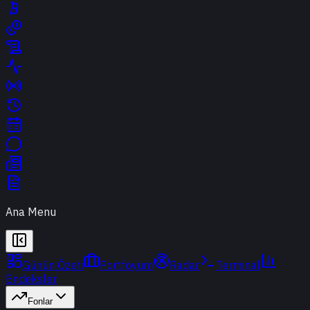
Ana Menu
Günün Özeti
Portföyüm
Radar
Terminal
Endeksler
Fonlar