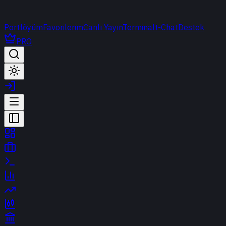
Portföyüm
Favorilerim
Canlı Yayın
Terminal
t-Chat
Destek
PRO