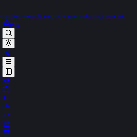
Portföyüm
Favorilerim
Canlı Yayın
Terminal
t-Chat
Destek
PRO