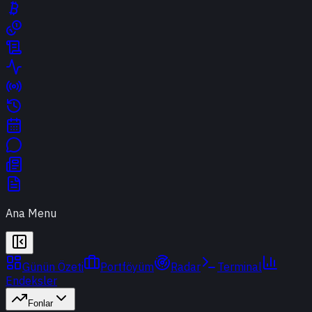
Ana Menu
Günün Özeti
Portföyüm
Radar
Terminal
Endeksler
Fonlar