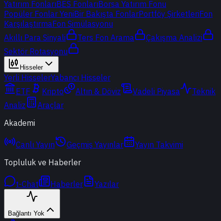
Yatırım Fonları
BES Fonları
Borsa Yatırım Fonu
Popüler Fonlar
Yeni
Bir Bakışta Fonlar
Portföy Şirketleri
Fon
Karşılaştırma
Fon Simülasyonu
Akıllı Para Sinyali
Ters Fon Arama
Çakışma Analizi
Sektör Rotasyonu
Hisseler
Yerli Hisseler
Yabancı Hisseler
ETF
Kripto
Altın & Döviz
Vadeli Piyasa
Teknik
Analiz
Araçlar
Akademi
Canlı Yayın
Geçmiş Yayınlar
Yayın Takvimi
Topluluk ve Haberler
t-Chat
Haberler
Yazılar
Bağlantı Yok