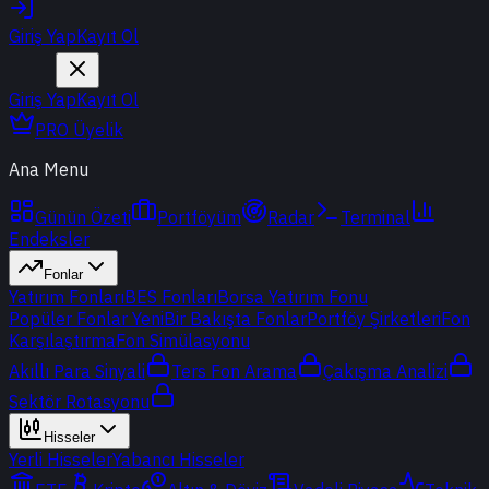
Giriş Yap
Kayıt Ol
Giriş Yap
Kayıt Ol
PRO Üyelik
Ana Menu
Günün Özeti
Portföyüm
Radar
Terminal
Endeksler
Fonlar
Yatırım Fonları
BES Fonları
Borsa Yatırım Fonu
Popüler Fonlar
Yeni
Bir Bakışta Fonlar
Portföy Şirketleri
Fon
Karşılaştırma
Fon Simülasyonu
Akıllı Para Sinyali
Ters Fon Arama
Çakışma Analizi
Sektör Rotasyonu
Hisseler
Yerli Hisseler
Yabancı Hisseler