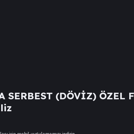
 SERBEST (DÖVİZ) ÖZEL 
liz
lası için mobil uygulamamızı indirin.