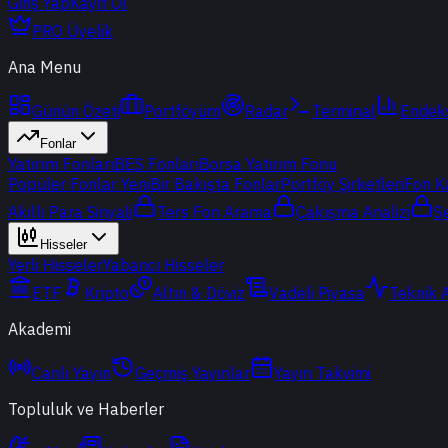
Giriş Yap
Kayıt Ol
PRO Üyelik
Ana Menu
Günün Özeti
Portföyüm
Radar
Terminal
Endek
Fonlar
Yatırım Fonları
BES Fonları
Borsa Yatırım Fonu
Popüler Fonlar
Yeni
Bir Bakışta Fonlar
Portföy Şirketleri
Fon K
Akıllı Para Sinyali
Ters Fon Arama
Çakışma Analizi
S
Hisseler
Yerli Hisseler
Yabancı Hisseler
ETF
Kripto
Altın & Döviz
Vadeli Piyasa
Teknik 
Akademi
Canlı Yayın
Geçmiş Yayınlar
Yayın Takvimi
Topluluk ve Haberler