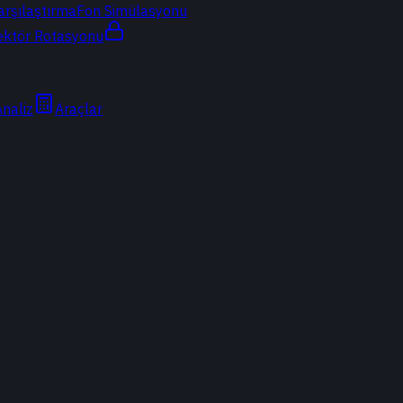
arşılaştırma
Fon Simülasyonu
ektör Rotasyonu
Analiz
Araçlar