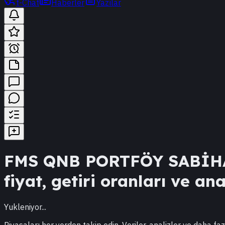
t-Chat
Haberler
Yazılar
FMS
QNB PORTFÖY SABİHA
fiyat, getiri oranları ve ana
Yukleniyor...
Piyasaları her yerden takip edin. Veriler, analizler ve daha faz