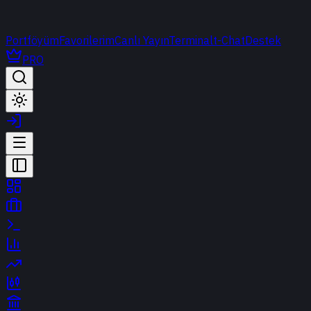
Portföyüm
Favorilerim
Canlı Yayın
Terminal
t-Chat
Destek
PRO