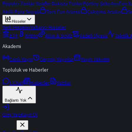
Popüler Fonlar
Yeni
Bir Bakışta Fonlar
Portföy Şirketleri
Fon K
Akıllı Para Sinyali
Ters Fon Arama
Çakışma Analizi
S
Hisseler
Yerli Hisseler
Yabancı Hisseler
ETF
Kripto
Altın & Döviz
Vadeli Piyasa
Teknik 
Akademi
Canlı Yayın
Geçmiş Yayınlar
Yayın Takvimi
Topluluk ve Haberler
t-Chat
Haberler
Yazılar
Bağlantı Yok
Giriş Yap
Kayıt Ol