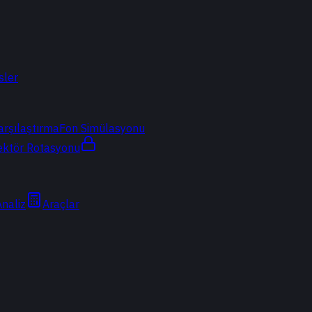
sler
arşılaştırma
Fon Simülasyonu
ektör Rotasyonu
Analiz
Araçlar