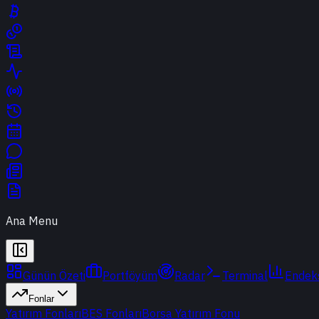
Ana Menu
Günün Özeti
Portföyüm
Radar
Terminal
Endek
Fonlar
Yatırım Fonları
BES Fonları
Borsa Yatırım Fonu