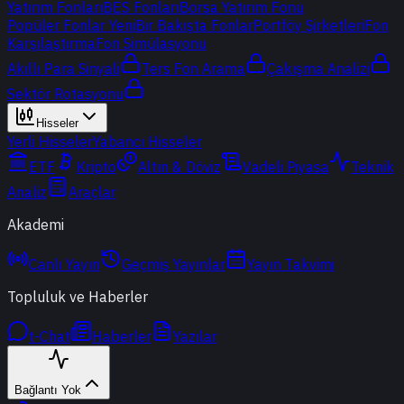
Yatırım Fonları
BES Fonları
Borsa Yatırım Fonu
Popüler Fonlar
Yeni
Bir Bakışta Fonlar
Portföy Şirketleri
Fon
Karşılaştırma
Fon Simülasyonu
Akıllı Para Sinyali
Ters Fon Arama
Çakışma Analizi
Sektör Rotasyonu
Hisseler
Yerli Hisseler
Yabancı Hisseler
ETF
Kripto
Altın & Döviz
Vadeli Piyasa
Teknik
Analiz
Araçlar
Akademi
Canlı Yayın
Geçmiş Yayınlar
Yayın Takvimi
Topluluk ve Haberler
t-Chat
Haberler
Yazılar
Bağlantı Yok