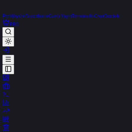
Portföyüm
Favorilerim
Canlı Yayın
Terminal
t-Chat
Destek
PRO