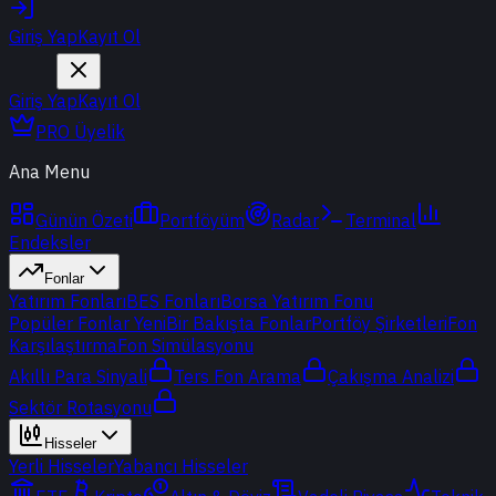
Giriş Yap
Kayıt Ol
Giriş Yap
Kayıt Ol
PRO Üyelik
Ana Menu
Günün Özeti
Portföyüm
Radar
Terminal
Endeksler
Fonlar
Yatırım Fonları
BES Fonları
Borsa Yatırım Fonu
Popüler Fonlar
Yeni
Bir Bakışta Fonlar
Portföy Şirketleri
Fon
Karşılaştırma
Fon Simülasyonu
Akıllı Para Sinyali
Ters Fon Arama
Çakışma Analizi
Sektör Rotasyonu
Hisseler
Yerli Hisseler
Yabancı Hisseler