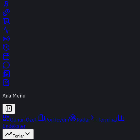
Ana Menu
Günün Özeti
Portföyüm
Radar
Terminal
Endeksler
Fonlar