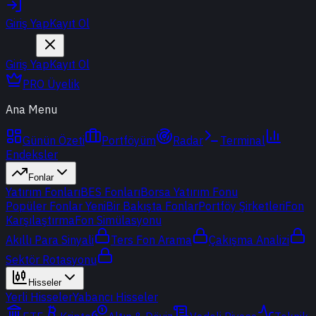
Giriş Yap
Kayıt Ol
Giriş Yap
Kayıt Ol
PRO Üyelik
Ana Menu
Günün Özeti
Portföyüm
Radar
Terminal
Endeksler
Fonlar
Yatırım Fonları
BES Fonları
Borsa Yatırım Fonu
Popüler Fonlar
Yeni
Bir Bakışta Fonlar
Portföy Şirketleri
Fon
Karşılaştırma
Fon Simülasyonu
Akıllı Para Sinyali
Ters Fon Arama
Çakışma Analizi
Sektör Rotasyonu
Hisseler
Yerli Hisseler
Yabancı Hisseler