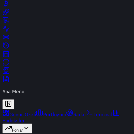
Ana Menu
Günün Özeti
Portföyüm
Radar
Terminal
Endeksler
Fonlar