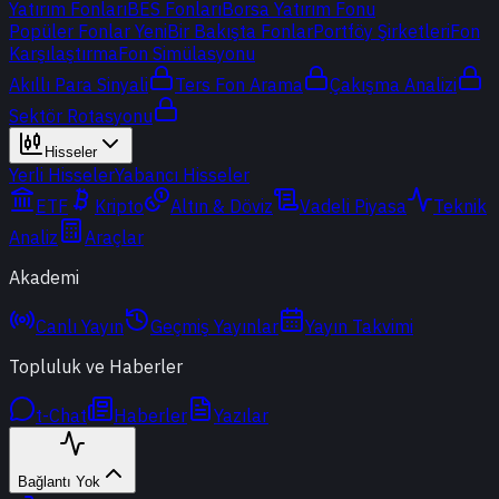
Yatırım Fonları
BES Fonları
Borsa Yatırım Fonu
Popüler Fonlar
Yeni
Bir Bakışta Fonlar
Portföy Şirketleri
Fon
Karşılaştırma
Fon Simülasyonu
Akıllı Para Sinyali
Ters Fon Arama
Çakışma Analizi
Sektör Rotasyonu
Hisseler
Yerli Hisseler
Yabancı Hisseler
ETF
Kripto
Altın & Döviz
Vadeli Piyasa
Teknik
Analiz
Araçlar
Akademi
Canlı Yayın
Geçmiş Yayınlar
Yayın Takvimi
Topluluk ve Haberler
t-Chat
Haberler
Yazılar
Bağlantı Yok