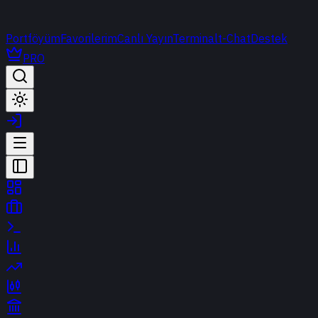
Portföyüm
Favorilerim
Canlı Yayın
Terminal
t-Chat
Destek
PRO