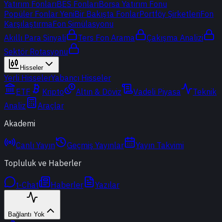
Yatırım Fonları
BES Fonları
Borsa Yatırım Fonu
Popüler Fonlar
Yeni
Bir Bakışta Fonlar
Portföy Şirketleri
Fon
Karşılaştırma
Fon Simülasyonu
Akıllı Para Sinyali
Ters Fon Arama
Çakışma Analizi
Sektör Rotasyonu
Hisseler
Yerli Hisseler
Yabancı Hisseler
ETF
Kripto
Altın & Döviz
Vadeli Piyasa
Teknik
Analiz
Araçlar
Akademi
Canlı Yayın
Geçmiş Yayınlar
Yayın Takvimi
Topluluk ve Haberler
t-Chat
Haberler
Yazılar
Bağlantı Yok