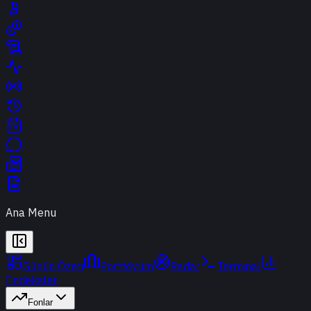
Ana Menu
Günün Özeti
Portföyüm
Radar
Terminal
Endeksler
Fonlar