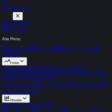
Giriş Yap
Kayıt Ol
Giriş Yap
Kayıt Ol
PRO Üyelik
Ana Menu
Günün Özeti
Portföyüm
Radar
Terminal
Endeksler
Fonlar
Yatırım Fonları
BES Fonları
Borsa Yatırım Fonu
Popüler Fonlar
Yeni
Bir Bakışta Fonlar
Portföy Şirketleri
Fon
Karşılaştırma
Fon Simülasyonu
Akıllı Para Sinyali
Ters Fon Arama
Çakışma Analizi
Sektör Rotasyonu
Hisseler
Yerli Hisseler
Yabancı Hisseler