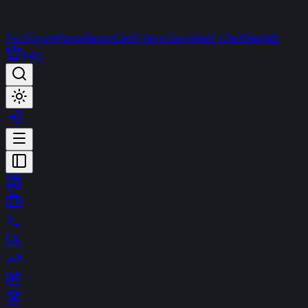
Portföyüm
Favorilerim
Canlı Yayın
Terminal
t-Chat
Destek
PRO