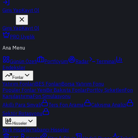
Giriş Yap
Kayıt Ol
Giriş Yap
Kayıt Ol
PRO Üyelik
Ana Menu
Günün Özeti
Portföyüm
Radar
Terminal
Endeksler
Fonlar
Yatırım Fonları
BES Fonları
Borsa Yatırım Fonu
Popüler Fonlar
Yeni
Bir Bakışta Fonlar
Portföy Şirketleri
Fon
Karşılaştırma
Fon Simülasyonu
Akıllı Para Sinyali
Ters Fon Arama
Çakışma Analizi
Sektör Rotasyonu
Hisseler
Yerli Hisseler
Yabancı Hisseler