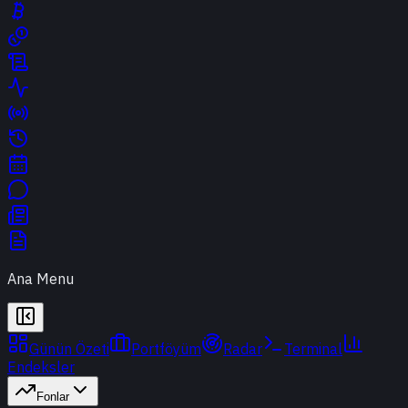
Ana Menu
Günün Özeti
Portföyüm
Radar
Terminal
Endeksler
Fonlar