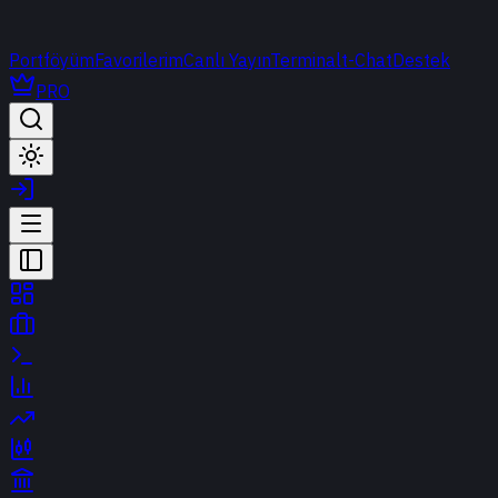
Portföyüm
Favorilerim
Canlı Yayın
Terminal
t-Chat
Destek
PRO