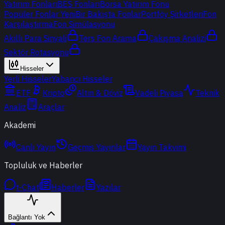
Yatırım Fonları
BES Fonları
Borsa Yatırım Fonu
Popüler Fonlar
Yeni
Bir Bakışta Fonlar
Portföy Şirketleri
Fon
Karşılaştırma
Fon Simülasyonu
Akıllı Para Sinyali
Ters Fon Arama
Çakışma Analizi
Sektör Rotasyonu
Hisseler
Yerli Hisseler
Yabancı Hisseler
ETF
Kripto
Altın & Döviz
Vadeli Piyasa
Teknik
Analiz
Araçlar
Akademi
Canlı Yayın
Geçmiş Yayınlar
Yayın Takvimi
Topluluk ve Haberler
t-Chat
Haberler
Yazılar
Bağlantı Yok