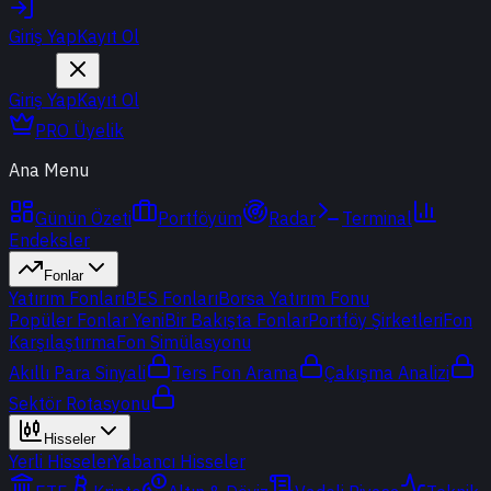
Giriş Yap
Kayıt Ol
Giriş Yap
Kayıt Ol
PRO Üyelik
Ana Menu
Günün Özeti
Portföyüm
Radar
Terminal
Endeksler
Fonlar
Yatırım Fonları
BES Fonları
Borsa Yatırım Fonu
Popüler Fonlar
Yeni
Bir Bakışta Fonlar
Portföy Şirketleri
Fon
Karşılaştırma
Fon Simülasyonu
Akıllı Para Sinyali
Ters Fon Arama
Çakışma Analizi
Sektör Rotasyonu
Hisseler
Yerli Hisseler
Yabancı Hisseler