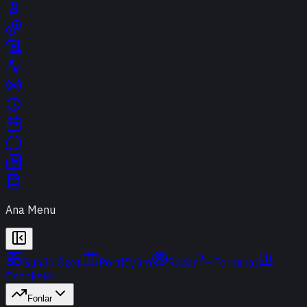
Ana Menu
Günün Özeti
Portföyüm
Radar
Terminal
Endeksler
Fonlar