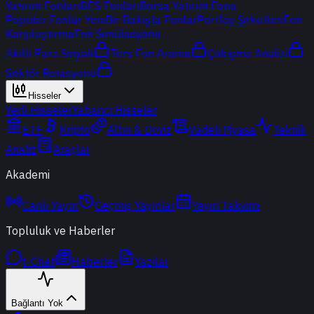
Yatırım Fonları
BES Fonları
Borsa Yatırım Fonu
Popüler Fonlar
Yeni
Bir Bakışta Fonlar
Portföy Şirketleri
Fon
Karşılaştırma
Fon Simülasyonu
Akıllı Para Sinyali
Ters Fon Arama
Çakışma Analizi
Sektör Rotasyonu
Hisseler
Yerli Hisseler
Yabancı Hisseler
ETF
Kripto
Altın & Döviz
Vadeli Piyasa
Teknik
Analiz
Araçlar
Akademi
Canlı Yayın
Geçmiş Yayınlar
Yayın Takvimi
Topluluk ve Haberler
t-Chat
Haberler
Yazılar
Bağlantı Yok