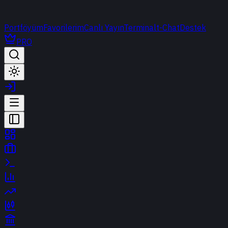
Portföyüm
Favorilerim
Canlı Yayın
Terminal
t-Chat
Destek
PRO