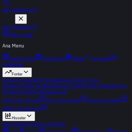
Giriş Yap
Kayıt Ol
Giriş Yap
Kayıt Ol
PRO Üyelik
Ana Menu
Günün Özeti
Portföyüm
Radar
Terminal
Endeksler
Fonlar
Yatırım Fonları
BES Fonları
Borsa Yatırım Fonu
Popüler Fonlar
Yeni
Bir Bakışta Fonlar
Portföy Şirketleri
Fon
Karşılaştırma
Fon Simülasyonu
Akıllı Para Sinyali
Ters Fon Arama
Çakışma Analizi
Sektör Rotasyonu
Hisseler
Yerli Hisseler
Yabancı Hisseler