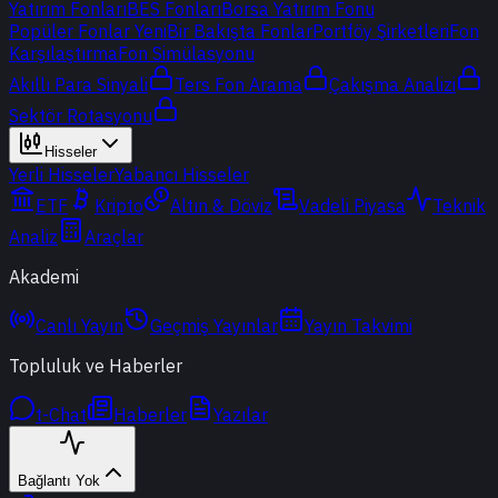
Yatırım Fonları
BES Fonları
Borsa Yatırım Fonu
Popüler Fonlar
Yeni
Bir Bakışta Fonlar
Portföy Şirketleri
Fon
Karşılaştırma
Fon Simülasyonu
Akıllı Para Sinyali
Ters Fon Arama
Çakışma Analizi
Sektör Rotasyonu
Hisseler
Yerli Hisseler
Yabancı Hisseler
ETF
Kripto
Altın & Döviz
Vadeli Piyasa
Teknik
Analiz
Araçlar
Akademi
Canlı Yayın
Geçmiş Yayınlar
Yayın Takvimi
Topluluk ve Haberler
t-Chat
Haberler
Yazılar
Bağlantı Yok