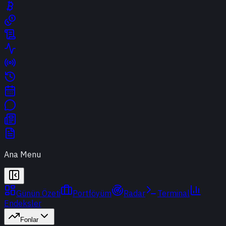
Ana Menu
Günün Özeti
Portföyüm
Radar
Terminal
Endeksler
Fonlar