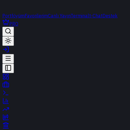
Portföyüm
Favorilerim
Canlı Yayın
Terminal
t-Chat
Destek
PRO