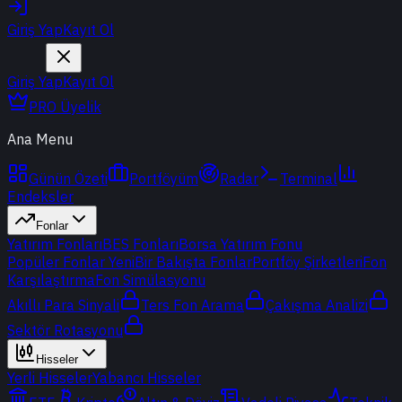
Giriş Yap
Kayıt Ol
Giriş Yap
Kayıt Ol
PRO Üyelik
Ana Menu
Günün Özeti
Portföyüm
Radar
Terminal
Endeksler
Fonlar
Yatırım Fonları
BES Fonları
Borsa Yatırım Fonu
Popüler Fonlar
Yeni
Bir Bakışta Fonlar
Portföy Şirketleri
Fon
Karşılaştırma
Fon Simülasyonu
Akıllı Para Sinyali
Ters Fon Arama
Çakışma Analizi
Sektör Rotasyonu
Hisseler
Yerli Hisseler
Yabancı Hisseler