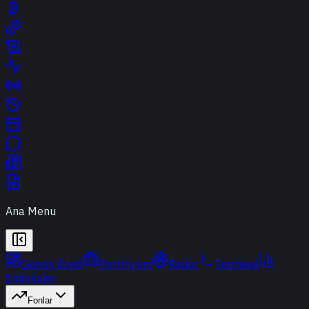
Ana Menu
Günün Özeti
Portföyüm
Radar
Terminal
Endeksler
Fonlar