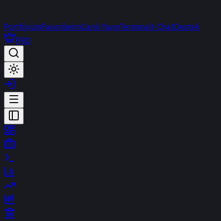
Portföyüm
Favorilerim
Canlı Yayın
Terminal
t-Chat
Destek
PRO