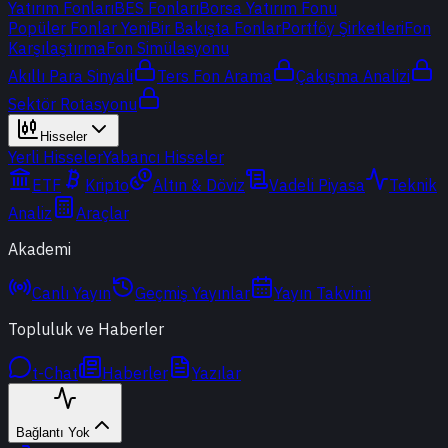
Yatırım Fonları
BES Fonları
Borsa Yatırım Fonu
Popüler Fonlar
Yeni
Bir Bakışta Fonlar
Portföy Şirketleri
Fon
Karşılaştırma
Fon Simülasyonu
Akıllı Para Sinyali
Ters Fon Arama
Çakışma Analizi
Sektör Rotasyonu
Hisseler
Yerli Hisseler
Yabancı Hisseler
ETF
Kripto
Altın & Döviz
Vadeli Piyasa
Teknik
Analiz
Araçlar
Akademi
Canlı Yayın
Geçmiş Yayınlar
Yayın Takvimi
Topluluk ve Haberler
t-Chat
Haberler
Yazılar
Bağlantı Yok