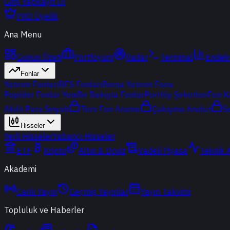
Giriş Yap
Kayıt Ol
PRO Üyelik
Ana Menu
Günün Özeti
Portföyüm
Radar
Terminal
Endek
Fonlar
Yatırım Fonları
BES Fonları
Borsa Yatırım Fonu
Popüler Fonlar
Yeni
Bir Bakışta Fonlar
Portföy Şirketleri
Fon K
Akıllı Para Sinyali
Ters Fon Arama
Çakışma Analizi
S
Hisseler
Yerli Hisseler
Yabancı Hisseler
ETF
Kripto
Altın & Döviz
Vadeli Piyasa
Teknik 
Akademi
Canlı Yayın
Geçmiş Yayınlar
Yayın Takvimi
Topluluk ve Haberler