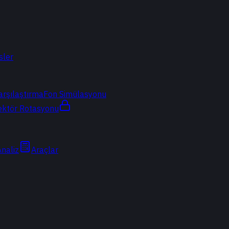
sler
arşılaştırma
Fon Simülasyonu
ektör Rotasyonu
Analiz
Araçlar