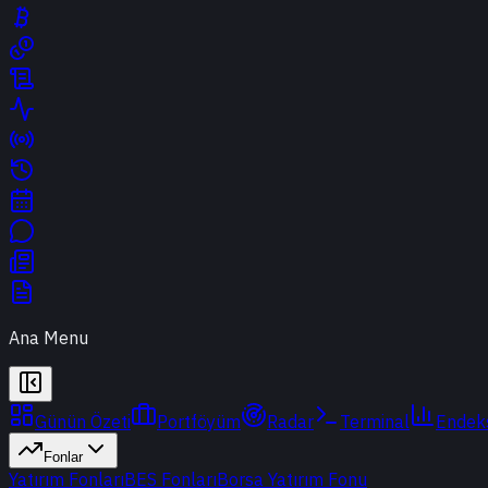
Ana Menu
Günün Özeti
Portföyüm
Radar
Terminal
Endek
Fonlar
Yatırım Fonları
BES Fonları
Borsa Yatırım Fonu