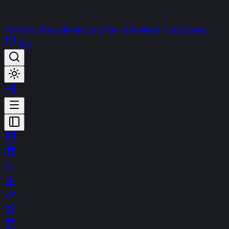
Portföyüm
Favorilerim
Canlı Yayın
Terminal
t-Chat
Destek
PRO