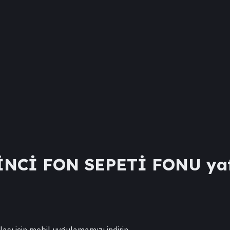
İNCİ FON SEPETİ FONU
yat
lası için mobil uygulamamızı indirin.