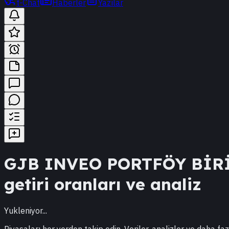
t-Chat
Haberler
Yazılar
GJB
INVEO PORTFÖY BİR
getiri oranları ve analiz
Yukleniyor...
Piyasaları her yerden takip edin. Veriler, analizler ve daha faz