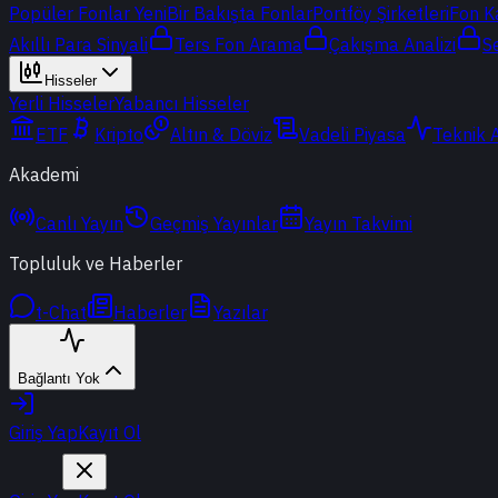
Popüler Fonlar
Yeni
Bir Bakışta Fonlar
Portföy Şirketleri
Fon K
Akıllı Para Sinyali
Ters Fon Arama
Çakışma Analizi
S
Hisseler
Yerli Hisseler
Yabancı Hisseler
ETF
Kripto
Altın & Döviz
Vadeli Piyasa
Teknik 
Akademi
Canlı Yayın
Geçmiş Yayınlar
Yayın Takvimi
Topluluk ve Haberler
t-Chat
Haberler
Yazılar
Bağlantı Yok
Giriş Yap
Kayıt Ol