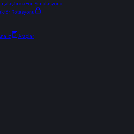
arşılaştırma
Fon Simülasyonu
ektör Rotasyonu
Analiz
Araçlar