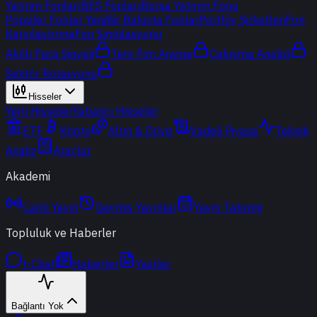
Yatırım Fonları
BES Fonları
Borsa Yatırım Fonu
Popüler Fonlar
Yeni
Bir Bakışta Fonlar
Portföy Şirketleri
Fon
Karşılaştırma
Fon Simülasyonu
Akıllı Para Sinyali
Ters Fon Arama
Çakışma Analizi
Sektör Rotasyonu
Hisseler
Yerli Hisseler
Yabancı Hisseler
ETF
Kripto
Altın & Döviz
Vadeli Piyasa
Teknik
Analiz
Araçlar
Akademi
Canlı Yayın
Geçmiş Yayınlar
Yayın Takvimi
Topluluk ve Haberler
t-Chat
Haberler
Yazılar
Bağlantı Yok