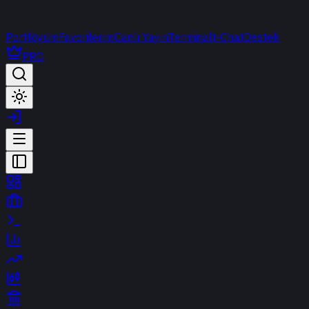
Portföyüm
Favorilerim
Canlı Yayın
Terminal
t-Chat
Destek
PRO