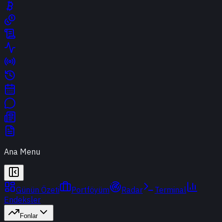
Ana Menu
Günün Özeti
Portföyüm
Radar
Terminal
Endeksler
Fonlar