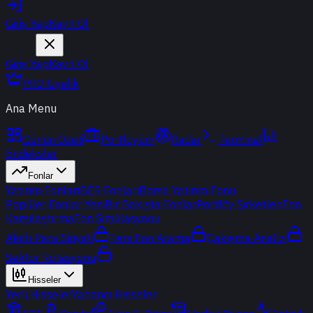
Giriş Yap
Kayıt Ol
Giriş Yap
Kayıt Ol
PRO Üyelik
Ana Menu
Günün Özeti
Portföyüm
Radar
Terminal
Endeksler
Fonlar
Yatırım Fonları
BES Fonları
Borsa Yatırım Fonu
Popüler Fonlar
Yeni
Bir Bakışta Fonlar
Portföy Şirketleri
Fon
Karşılaştırma
Fon Simülasyonu
Akıllı Para Sinyali
Ters Fon Arama
Çakışma Analizi
Sektör Rotasyonu
Hisseler
Yerli Hisseler
Yabancı Hisseler