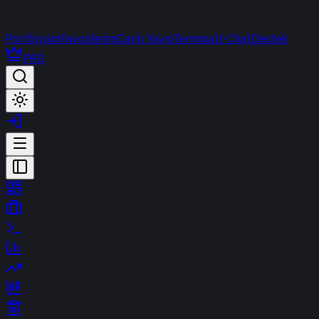
Portföyüm
Favorilerim
Canlı Yayın
Terminal
t-Chat
Destek
PRO