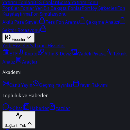
Yatırım Fonları
BES Fonları
Borsa Yatırım Fonu
Popüler Fonlar
Yeni
Bir Bakışta Fonlar
Portföy Şirketleri
Fon
Karşılaştırma
Fon Simülasyonu
Akıllı Para Sinyali
Ters Fon Arama
Çakışma Analizi
Sektör Rotasyonu
Hisseler
Yerli Hisseler
Yabancı Hisseler
ETF
Kripto
Altın & Döviz
Vadeli Piyasa
Teknik
Analiz
Araçlar
Akademi
Canlı Yayın
Geçmiş Yayınlar
Yayın Takvimi
Topluluk ve Haberler
t-Chat
Haberler
Yazılar
Bağlantı Yok