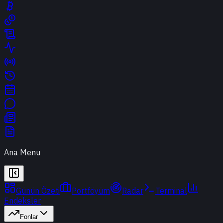
Ana Menu
Günün Özeti
Portföyüm
Radar
Terminal
Endeksler
Fonlar