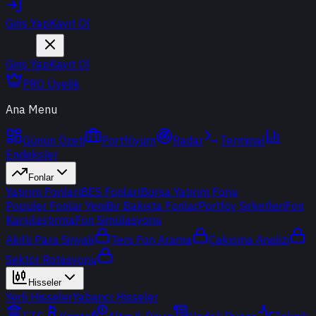
Giriş Yap
Kayıt Ol
Giriş Yap
Kayıt Ol
PRO Üyelik
Ana Menu
Günün Özeti
Portföyüm
Radar
Terminal
Endeksler
Fonlar
Yatırım Fonları
BES Fonları
Borsa Yatırım Fonu
Popüler Fonlar
Yeni
Bir Bakışta Fonlar
Portföy Şirketleri
Fon
Karşılaştırma
Fon Simülasyonu
Akıllı Para Sinyali
Ters Fon Arama
Çakışma Analizi
Sektör Rotasyonu
Hisseler
Yerli Hisseler
Yabancı Hisseler