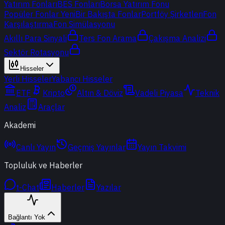
Yatırım Fonları
BES Fonları
Borsa Yatırım Fonu
Popüler Fonlar
Yeni
Bir Bakışta Fonlar
Portföy Şirketleri
Fon
Karşılaştırma
Fon Simülasyonu
Akıllı Para Sinyali
Ters Fon Arama
Çakışma Analizi
Sektör Rotasyonu
Hisseler
Yerli Hisseler
Yabancı Hisseler
ETF
Kripto
Altın & Döviz
Vadeli Piyasa
Teknik
Analiz
Araçlar
Akademi
Canlı Yayın
Geçmiş Yayınlar
Yayın Takvimi
Topluluk ve Haberler
t-Chat
Haberler
Yazılar
Bağlantı Yok