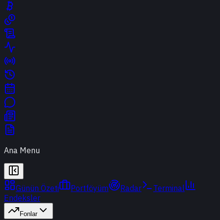
Ana Menu
Günün Özeti
Portföyüm
Radar
Terminal
Endeksler
Fonlar