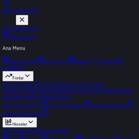
Giriş Yap
Kayıt Ol
Giriş Yap
Kayıt Ol
PRO Üyelik
Ana Menu
Günün Özeti
Portföyüm
Radar
Terminal
Endeksler
Fonlar
Yatırım Fonları
BES Fonları
Borsa Yatırım Fonu
Popüler Fonlar
Yeni
Bir Bakışta Fonlar
Portföy Şirketleri
Fon
Karşılaştırma
Fon Simülasyonu
Akıllı Para Sinyali
Ters Fon Arama
Çakışma Analizi
Sektör Rotasyonu
Hisseler
Yerli Hisseler
Yabancı Hisseler