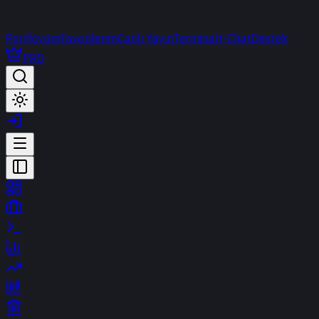
Portföyüm
Favorilerim
Canlı Yayın
Terminal
t-Chat
Destek
PRO