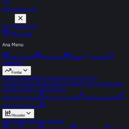
Giriş Yap
Kayıt Ol
Giriş Yap
Kayıt Ol
PRO Üyelik
Ana Menu
Günün Özeti
Portföyüm
Radar
Terminal
Endeksler
Fonlar
Yatırım Fonları
BES Fonları
Borsa Yatırım Fonu
Popüler Fonlar
Yeni
Bir Bakışta Fonlar
Portföy Şirketleri
Fon
Karşılaştırma
Fon Simülasyonu
Akıllı Para Sinyali
Ters Fon Arama
Çakışma Analizi
Sektör Rotasyonu
Hisseler
Yerli Hisseler
Yabancı Hisseler