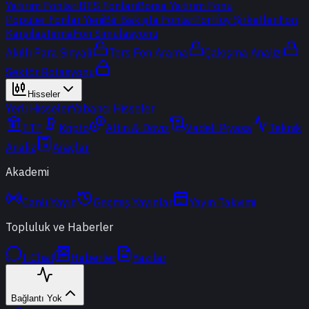
Yatırım Fonları
BES Fonları
Borsa Yatırım Fonu
Popüler Fonlar
Yeni
Bir Bakışta Fonlar
Portföy Şirketleri
Fon
Karşılaştırma
Fon Simülasyonu
Akıllı Para Sinyali
Ters Fon Arama
Çakışma Analizi
Sektör Rotasyonu
Hisseler
Yerli Hisseler
Yabancı Hisseler
ETF
Kripto
Altın & Döviz
Vadeli Piyasa
Teknik
Analiz
Araçlar
Akademi
Canlı Yayın
Geçmiş Yayınlar
Yayın Takvimi
Topluluk ve Haberler
t-Chat
Haberler
Yazılar
Bağlantı Yok