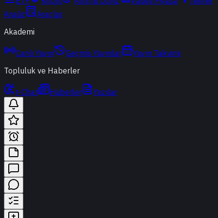
ETF
Kripto
Altın & Döviz
Vadeli Piyasa
Teknik
Analiz
Araçlar
Akademi
Canlı Yayın
Geçmiş Yayınlar
Yayın Takvimi
Topluluk ve Haberler
t-Chat
Haberler
Yazılar