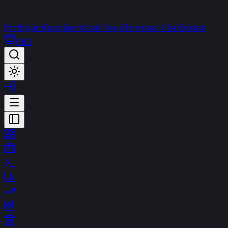
Portföyüm
Favorilerim
Canlı Yayın
Terminal
t-Chat
Destek
PRO