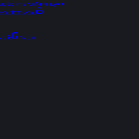
arşılaştırma
Fon Simülasyonu
ektör Rotasyonu
Analiz
Araçlar