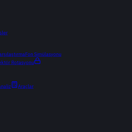
sler
arşılaştırma
Fon Simülasyonu
ektör Rotasyonu
Analiz
Araçlar