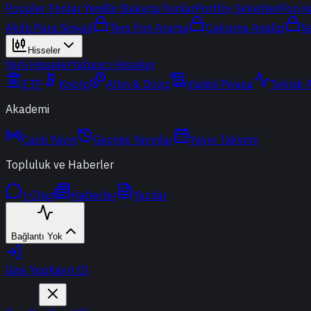
Popüler Fonlar
Yeni
Bir Bakışta Fonlar
Portföy Şirketleri
Fon K
Akıllı Para Sinyali
Ters Fon Arama
Çakışma Analizi
S
Hisseler
Yerli Hisseler
Yabancı Hisseler
ETF
Kripto
Altın & Döviz
Vadeli Piyasa
Teknik 
Akademi
Canlı Yayın
Geçmiş Yayınlar
Yayın Takvimi
Topluluk ve Haberler
t-Chat
Haberler
Yazılar
Bağlantı Yok
Giriş Yap
Kayıt Ol