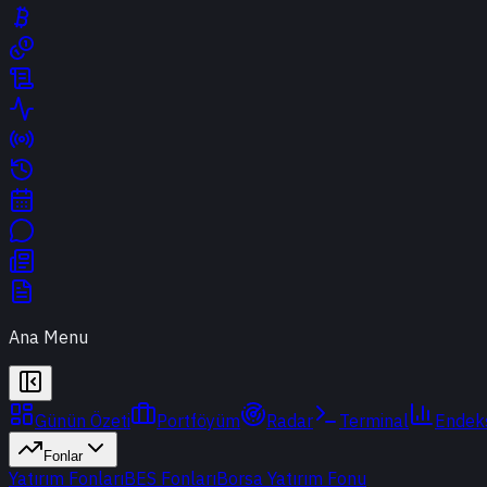
Ana Menu
Günün Özeti
Portföyüm
Radar
Terminal
Endek
Fonlar
Yatırım Fonları
BES Fonları
Borsa Yatırım Fonu