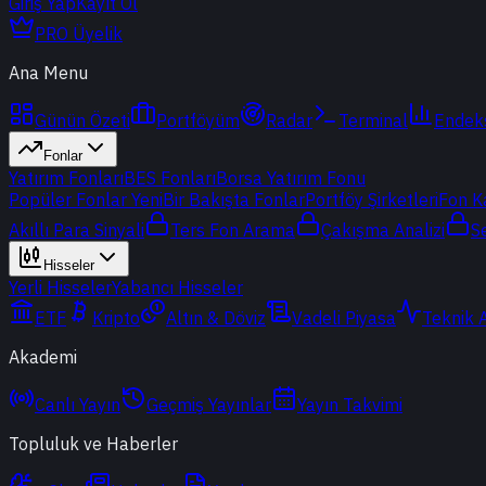
Giriş Yap
Kayıt Ol
PRO Üyelik
Ana Menu
Günün Özeti
Portföyüm
Radar
Terminal
Endek
Fonlar
Yatırım Fonları
BES Fonları
Borsa Yatırım Fonu
Popüler Fonlar
Yeni
Bir Bakışta Fonlar
Portföy Şirketleri
Fon K
Akıllı Para Sinyali
Ters Fon Arama
Çakışma Analizi
S
Hisseler
Yerli Hisseler
Yabancı Hisseler
ETF
Kripto
Altın & Döviz
Vadeli Piyasa
Teknik 
Akademi
Canlı Yayın
Geçmiş Yayınlar
Yayın Takvimi
Topluluk ve Haberler