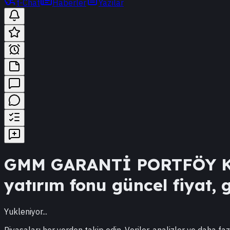
t-Chat
Haberler
Yazılar
GMM
GARANTİ PORTFÖY K
yatırım fonu güncel fiyat, g
Yukleniyor...
Piyasaları her yerden takip edin. Veriler, analizler ve daha faz