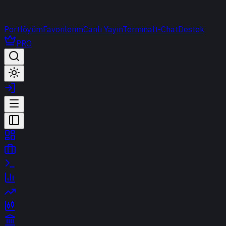
Portföyüm
Favorilerim
Canlı Yayın
Terminal
t-Chat
Destek
PRO