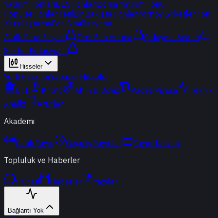
Yatırım Fonları
BES Fonları
Borsa Yatırım Fonu
Popüler Fonlar
Yeni
Bir Bakışta Fonlar
Portföy Şirketleri
Fon
Karşılaştırma
Fon Simülasyonu
Akıllı Para Sinyali
Ters Fon Arama
Çakışma Analizi
Sektör Rotasyonu
Hisseler
Yerli Hisseler
Yabancı Hisseler
ETF
Kripto
Altın & Döviz
Vadeli Piyasa
Teknik
Analiz
Araçlar
Akademi
Canlı Yayın
Geçmiş Yayınlar
Yayın Takvimi
Topluluk ve Haberler
t-Chat
Haberler
Yazılar
Bağlantı Yok