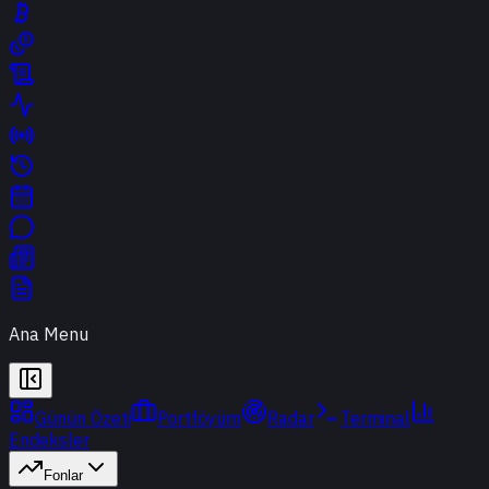
Ana Menu
Günün Özeti
Portföyüm
Radar
Terminal
Endeksler
Fonlar