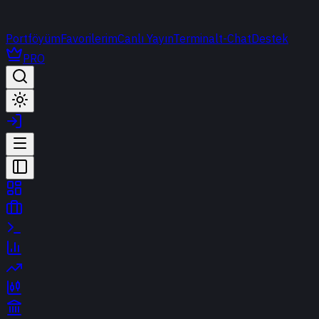
Portföyüm
Favorilerim
Canlı Yayın
Terminal
t-Chat
Destek
PRO