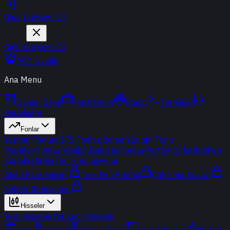
Giriş Yap
Kayıt Ol
Giriş Yap
Kayıt Ol
PRO Üyelik
Ana Menu
Günün Özeti
Portföyüm
Radar
Terminal
Endeksler
Fonlar
Yatırım Fonları
BES Fonları
Borsa Yatırım Fonu
Popüler Fonlar
Yeni
Bir Bakışta Fonlar
Portföy Şirketleri
Fon
Karşılaştırma
Fon Simülasyonu
Akıllı Para Sinyali
Ters Fon Arama
Çakışma Analizi
Sektör Rotasyonu
Hisseler
Yerli Hisseler
Yabancı Hisseler