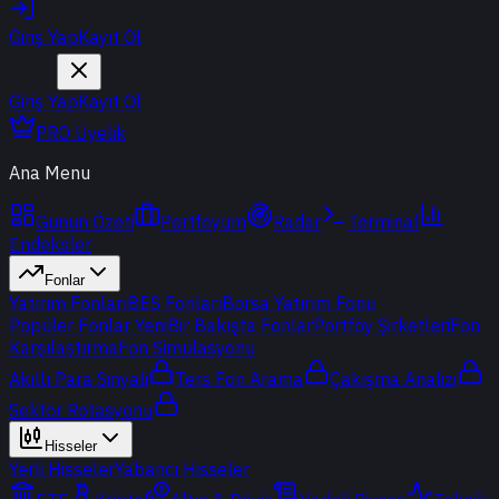
Giriş Yap
Kayıt Ol
Giriş Yap
Kayıt Ol
PRO Üyelik
Ana Menu
Günün Özeti
Portföyüm
Radar
Terminal
Endeksler
Fonlar
Yatırım Fonları
BES Fonları
Borsa Yatırım Fonu
Popüler Fonlar
Yeni
Bir Bakışta Fonlar
Portföy Şirketleri
Fon
Karşılaştırma
Fon Simülasyonu
Akıllı Para Sinyali
Ters Fon Arama
Çakışma Analizi
Sektör Rotasyonu
Hisseler
Yerli Hisseler
Yabancı Hisseler