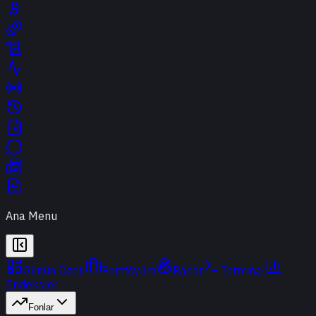
Ana Menu
Günün Özeti
Portföyüm
Radar
Terminal
Endeksler
Fonlar