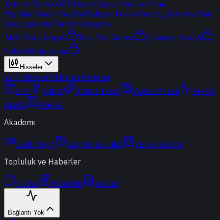
Yatırım Fonları
BES Fonları
Borsa Yatırım Fonu
Popüler Fonlar
Yeni
Bir Bakışta Fonlar
Portföy Şirketleri
Fon
Karşılaştırma
Fon Simülasyonu
Akıllı Para Sinyali
Ters Fon Arama
Çakışma Analizi
Sektör Rotasyonu
Hisseler
Yerli Hisseler
Yabancı Hisseler
ETF
Kripto
Altın & Döviz
Vadeli Piyasa
Teknik
Analiz
Araçlar
Akademi
Canlı Yayın
Geçmiş Yayınlar
Yayın Takvimi
Topluluk ve Haberler
t-Chat
Haberler
Yazılar
Bağlantı Yok