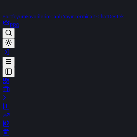
Portföyüm
Favorilerim
Canlı Yayın
Terminal
t-Chat
Destek
PRO