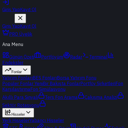
Giriş Yap
Kayıt Ol
Giriş Yap
Kayıt Ol
PRO Üyelik
Ana Menu
Günün Özeti
Portföyüm
Radar
Terminal
Endeksler
Fonlar
Yatırım Fonları
BES Fonları
Borsa Yatırım Fonu
Popüler Fonlar
Yeni
Bir Bakışta Fonlar
Portföy Şirketleri
Fon
Karşılaştırma
Fon Simülasyonu
Akıllı Para Sinyali
Ters Fon Arama
Çakışma Analizi
Sektör Rotasyonu
Hisseler
Yerli Hisseler
Yabancı Hisseler