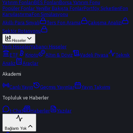
Yatırım Fonları
BES Fonları
Borsa Yatırım Fonu
Popüler Fonlar
Yeni
Bir Bakışta Fonlar
Portföy Şirketleri
Fon
Karşılaştırma
Fon Simülasyonu
Akıllı Para Sinyali
Ters Fon Arama
Çakışma Analizi
Sektör Rotasyonu
Hisseler
Yerli Hisseler
Yabancı Hisseler
ETF
Kripto
Altın & Döviz
Vadeli Piyasa
Teknik
Analiz
Araçlar
Akademi
Canlı Yayın
Geçmiş Yayınlar
Yayın Takvimi
Topluluk ve Haberler
t-Chat
Haberler
Yazılar
Bağlantı Yok