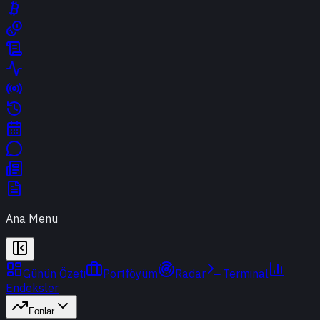
Ana Menu
Günün Özeti
Portföyüm
Radar
Terminal
Endeksler
Fonlar