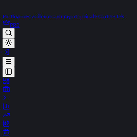
Portföyüm
Favorilerim
Canlı Yayın
Terminal
t-Chat
Destek
PRO